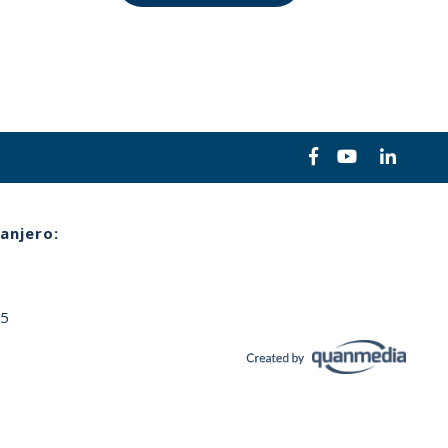
anjero:
65