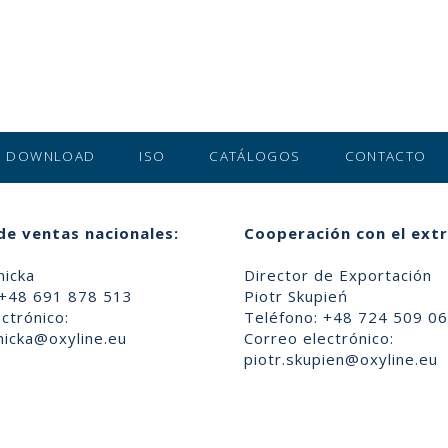
DOWNLOAD
ISO
CATÁLOGOS
CONTACTO
de ventas nacionales:
Cooperación con el extr
nicka
Director de Exportación
 +48 691 878 513
Piotr Skupień
ctrónico:
Teléfono: +48 724 509 0
nicka@oxyline.eu
Correo electrónico:
piotr.skupien@oxyline.eu