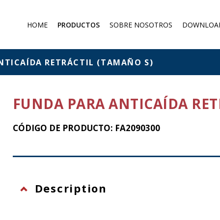
HOME
PRODUCTOS
SOBRE NOSOTROS
DOWNLOA
Mascarillas antipolvo
Máscara de gas
NTICAÍDA RETRÁCTIL (TAMAÑO S)
Filtros y absorbentes
Overoles protectores
FUNDA PARA ANTICAÍDA RET
Protection against falling from
a height
CÓDIGO DE PRODUCTO: FA2090300
Description