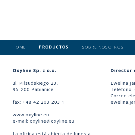
HOME
PRODUCTOS
SOBRE NOSOTROS
Oxyline Sp. z o.o.
Director 
ul. Piłsudskiego 23,
Ewelina Ja
95-200 Pabianice
Teléfono:
Correo ele
fax: +48 42 203 203 1
ewelina.ja
www.oxyline.eu
e-mail:
oxyline@oxyline.eu
La oficina está abierta de lunes a