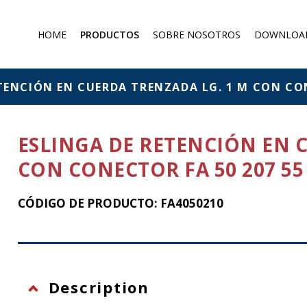
HOME
PRODUCTOS
SOBRE NOSOTROS
DOWNLOA
Mascarillas antipolvo
Máscara de gas
TENCIÓN EN CUERDA TRENZADA LG. 1 M CON CON
Filtros y absorbentes
Overoles protectores
ESLINGA DE RETENCIÓN EN 
Protection against falling from
a height
CON CONECTOR FA 50 207 55
CÓDIGO DE PRODUCTO: FA4050210
Description