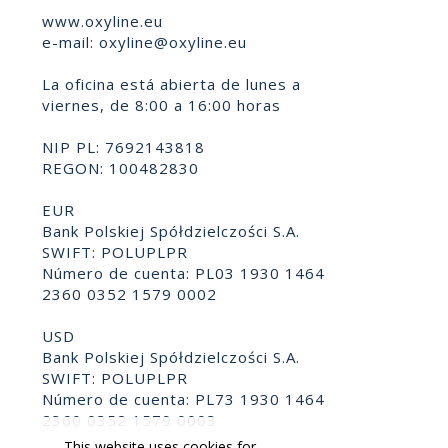
www.oxyline.eu
e-mail:
oxyline@oxyline.eu
La oficina está abierta de lunes a
viernes, de 8:00 a 16:00 horas
NIP PL: 7692143818
REGON: 100482830
EUR
Bank Polskiej Spółdzielczości S.A.
SWIFT: POLUPLPR
Número de cuenta: PL03 1930 1464
2360 0352 1579 0002
USD
Bank Polskiej Spółdzielczości S.A.
SWIFT: POLUPLPR
Número de cuenta: PL73 1930 1464
2360 0352 1579 0003
This website uses cookies for