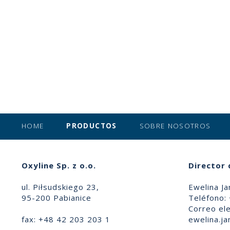
HOME
PRODUCTOS
SOBRE NOSOTROS
Oxyline Sp. z o.o.
Director 
ul. Piłsudskiego 23,
Ewelina Ja
95-200 Pabianice
Teléfono:
Correo ele
fax: +48 42 203 203 1
ewelina.ja