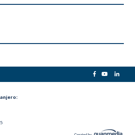
anjero:
65