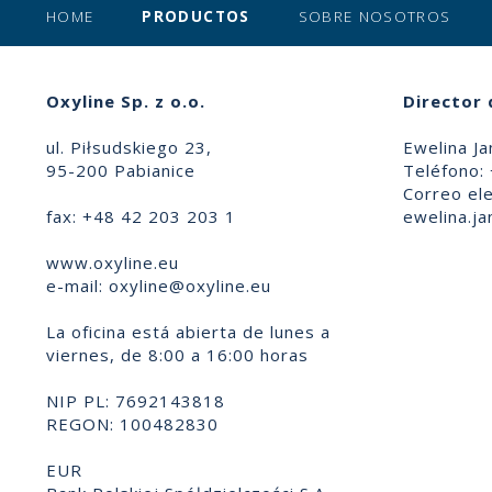
HOME
PRODUCTOS
SOBRE NOSOTROS
Oxyline Sp. z o.o.
Director 
ul. Piłsudskiego 23,
Ewelina Ja
95-200 Pabianice
Teléfono:
Correo ele
fax: +48 42 203 203 1
ewelina.ja
www.oxyline.eu
e-mail:
oxyline@oxyline.eu
La oficina está abierta de lunes a
viernes, de 8:00 a 16:00 horas
NIP PL: 7692143818
REGON: 100482830
EUR