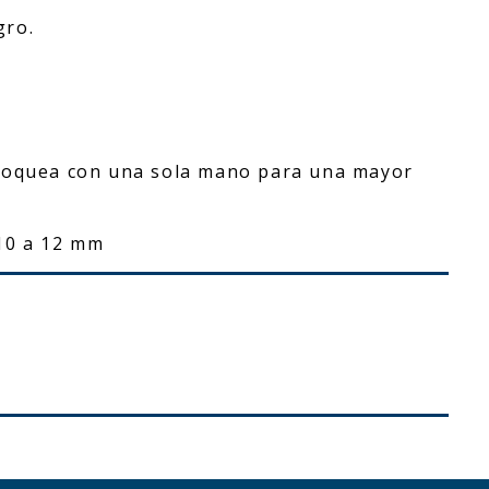
gro.
bloquea con una sola mano para una mayor
 10 a 12 mm