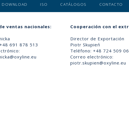
DOWNLOAD
ISO
CATÁLOGOS
CONTACTO
de ventas nacionales:
Cooperación con el extr
nicka
Director de Exportación
 +48 691 878 513
Piotr Skupień
ctrónico:
Teléfono: +48 724 509 0
nicka@oxyline.eu
Correo electrónico:
piotr.skupien@oxyline.eu