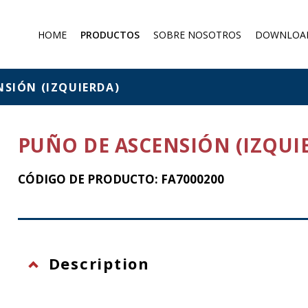
HOME
PRODUCTOS
SOBRE NOSOTROS
DOWNLOA
Mascarillas antipolvo
Máscara de gas
NSIÓN (IZQUIERDA)
Filtros y absorbentes
Overoles protectores
PUÑO DE ASCENSIÓN (IZQUI
Protection against falling from
a height
CÓDIGO DE PRODUCTO: FA7000200
Description