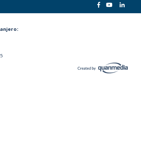
anjero:
65