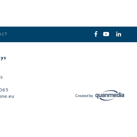
ACT
ays
ns
 065
ine.eu