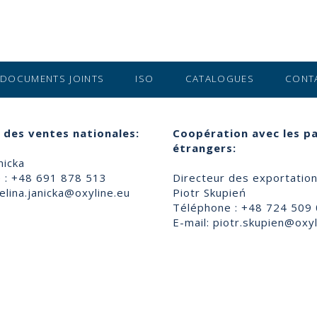
DOCUMENTS JOINTS
ISO
CATALOGUES
CONT
 des ventes nationales:
Coopération avec les p
étrangers:
nicka
 : +48 691 878 513
Directeur des exportatio
lina.janicka@oxyline.eu
Piotr Skupień
Téléphone : +48 724 509
E-mail:
piotr.skupien@oxyl