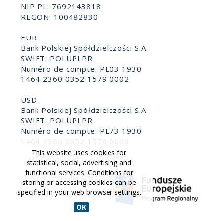
NIP PL: 7692143818
REGON: 100482830
EUR
Bank Polskiej Spółdzielczości S.A.
SWIFT: POLUPLPR
Numéro de compte: PL03 1930
1464 2360 0352 1579 0002
USD
Bank Polskiej Spółdzielczości S.A.
SWIFT: POLUPLPR
Numéro de compte: PL73 1930
1464 2360 0352 1579 0003
This website uses cookies for
statistical, social, advertising and
functional services. Conditions for
storing or accessing cookies can be
specified in your web browser settings.
OK