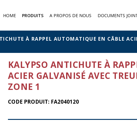
HOME
PRODUITS
A PROPOS DE NOUS
DOCUMENTS JOIN
Demi-masque à poussière
Protection contre les gaz
TICHUTE À RAPPEL AUTOMATIQUE EN CÂBLE ACIE
Filtres et absorbeurs
Protection chimique
KALYPSO ANTICHUTE À RAPP
Protection against falling from
a height
ACIER GALVANISÉ AVEC TREU
Eye protection
ZONE 1
CODE PRODUIT: FA2040120