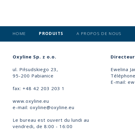
HOME
PRODUITS
A PROPOS DE NOUS
Oxyline Sp. z o.o.
Directeur
ul. Piłsudskiego 23,
Ewelina Ja
95-200 Pabianice
Téléphone
E-mail:
ewe
fax: +48 42 203 203 1
www.oxyline.eu
e-mail:
oxyline@oxyline.eu
Le bureau est ouvert du lundi au
vendredi, de 8:00 - 16:00