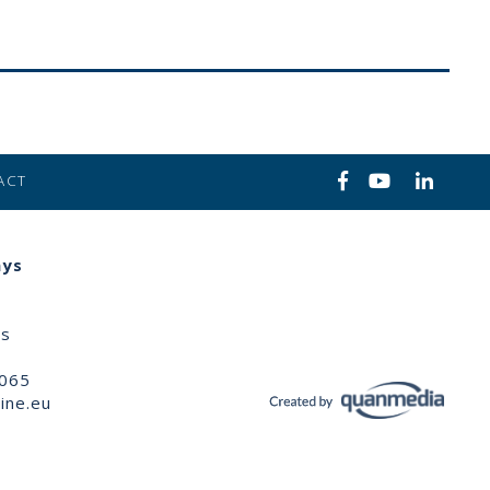
ACT
ays
ns
 065
ine.eu