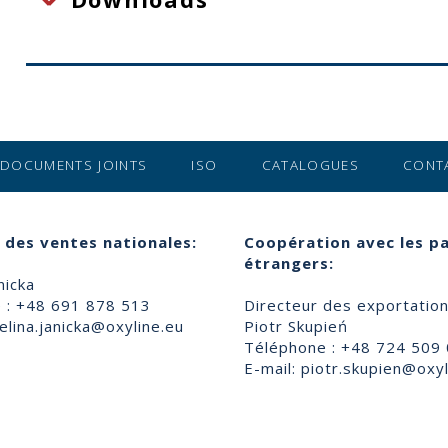
DOCUMENTS JOINTS
ISO
CATALOGUES
CONT
 des ventes nationales:
Coopération avec les p
étrangers:
nicka
 : +48 691 878 513
Directeur des exportatio
lina.janicka@oxyline.eu
Piotr Skupień
Téléphone : +48 724 509
E-mail:
piotr.skupien@oxyl