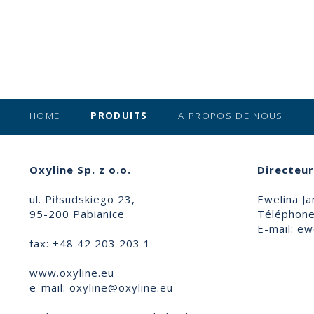
HOME
PRODUITS
A PROPOS DE NOUS
Oxyline Sp. z o.o.
Directeur
ul. Piłsudskiego 23,
Ewelina Ja
95-200 Pabianice
Téléphone
E-mail:
ewe
fax: +48 42 203 203 1
www.oxyline.eu
e-mail:
oxyline@oxyline.eu