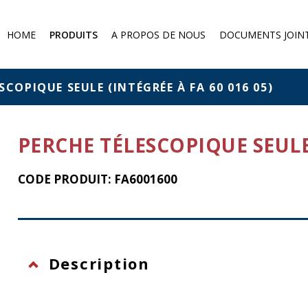
HOME
PRODUITS
A PROPOS DE NOUS
DOCUMENTS JOIN
Demi-masque à poussière
Protection contre les gaz
SCOPIQUE SEULE (INTÉGRÉE À FA 60 016 05)
Filtres et absorbeurs
Protection chimique
PERCHE TÉLESCOPIQUE SEULE 
Protection against falling from
a height
CODE PRODUIT: FA6001600
Eye protection
Description