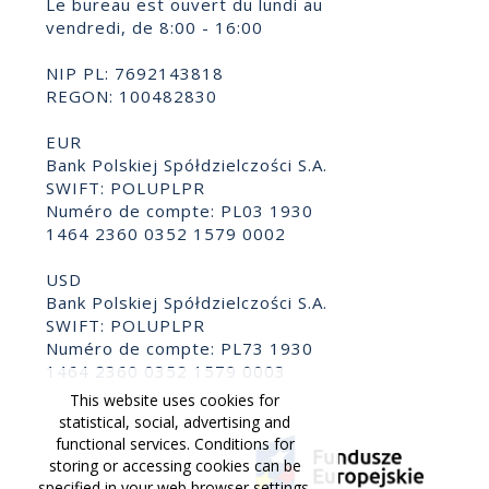
Le bureau est ouvert du lundi au
vendredi, de 8:00 - 16:00
NIP PL: 7692143818
REGON: 100482830
EUR
Bank Polskiej Spółdzielczości S.A.
SWIFT: POLUPLPR
Numéro de compte: PL03 1930
1464 2360 0352 1579 0002
USD
Bank Polskiej Spółdzielczości S.A.
SWIFT: POLUPLPR
Numéro de compte: PL73 1930
1464 2360 0352 1579 0003
This website uses cookies for
statistical, social, advertising and
functional services. Conditions for
storing or accessing cookies can be
specified in your web browser settings.