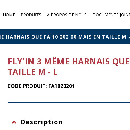
HOME
PRODUITS
A PROPOS DE NOUS
DOCUMENTS JOIN
Demi-masque à poussière
Protection contre les gaz
ME HARNAIS QUE FA 10 202 00 MAIS EN TAILLE M -
Filtres et absorbeurs
Protection chimique
FLY'IN 3 MÊME HARNAIS QUE 
Protection against falling from
a height
TAILLE M - L
Eye protection
CODE PRODUIT: FA1020201
Description