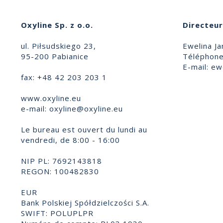
Oxyline Sp. z o.o.
Directeur
ul. Piłsudskiego 23,
Ewelina Ja
95-200 Pabianice
Téléphone
E-mail:
ewe
fax: +48 42 203 203 1
www.oxyline.eu
e-mail:
oxyline@oxyline.eu
Le bureau est ouvert du lundi au
vendredi, de 8:00 - 16:00
NIP PL: 7692143818
REGON: 100482830
EUR
Bank Polskiej Spółdzielczości S.A.
SWIFT: POLUPLPR