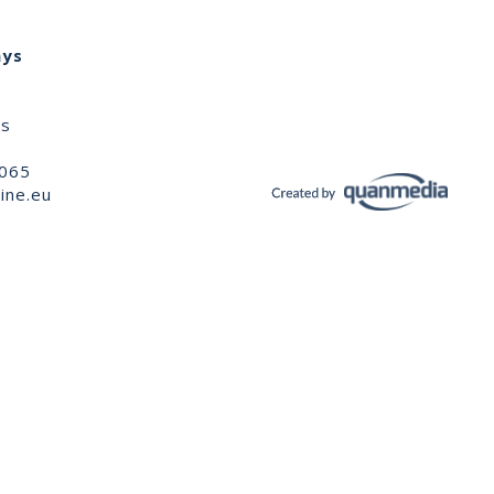
ays
ns
 065
ine.eu