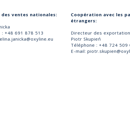
 des ventes nationales:
Coopération avec les p
étrangers:
nicka
 : +48 691 878 513
Directeur des exportatio
lina.janicka@oxyline.eu
Piotr Skupień
Téléphone : +48 724 509
E-mail:
piotr.skupien@oxyl