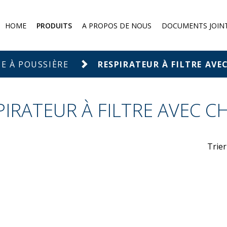
HOME
PRODUITS
A PROPOS DE NOUS
DOCUMENTS JOIN
Demi-masque à poussière
Protection contre les gaz
E À POUSSIÈRE
RESPIRATEUR À FILTRE AV
Filtres et absorbeurs
Protection chimique
PIRATEUR À FILTRE AVEC C
Protection against falling from
a height
Eye protection
Trier