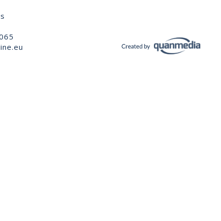
ns
 065
ine.eu