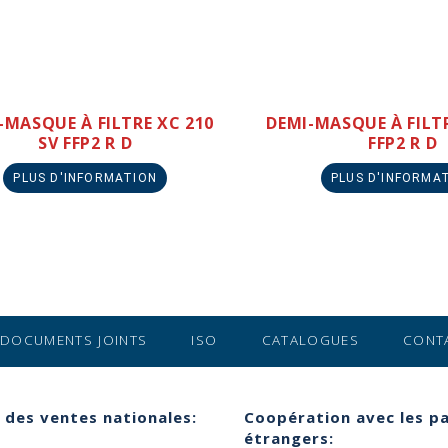
-MASQUE À FILTRE XC 210
DEMI-MASQUE À FILTR
SV FFP2 R D
FFP2 R D
PLUS D'INFORMATION
PLUS D'INFORMA
DOCUMENTS JOINTS
ISO
CATALOGUES
CONT
 des ventes nationales:
Coopération avec les p
étrangers: