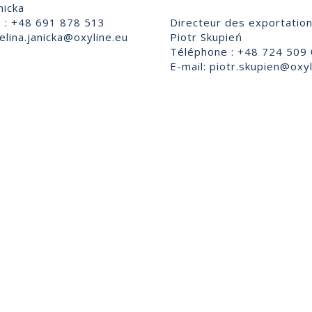
nicka
 : +48 691 878 513
Directeur des exportatio
lina.janicka@oxyline.eu
Piotr Skupień
Téléphone : +48 724 509
E-mail:
piotr.skupien@oxyl