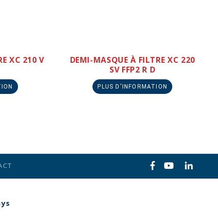
E XC 210 V
DEMI-MASQUE À FILTRE XC 220
SV FFP2 R D
TION
PLUS D'INFORMATION
ACT
ays