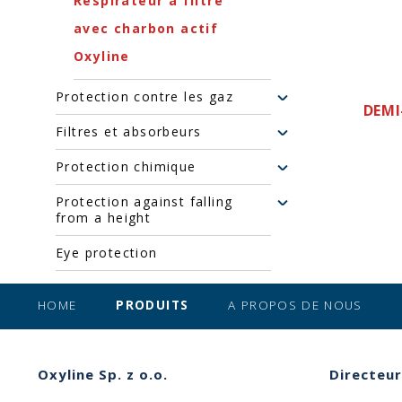
Respirateur à filtre
avec charbon actif
Oxyline
Protection contre les gaz
DEMI
Filtres et absorbeurs
Protection chimique
Protection against falling
from a height
Eye protection
HOME
PRODUITS
A PROPOS DE NOUS
Oxyline Sp. z o.o.
Directeur