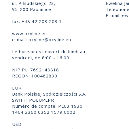
ul. Piłsudskiego 23,
Ewelina Ja
95-200 Pabianice
Téléphone
E-mail:
ewe
fax: +48 42 203 203 1
www.oxyline.eu
e-mail:
oxyline@oxyline.eu
Le bureau est ouvert du lundi au
vendredi, de 8:00 - 16:00
NIP PL: 7692143818
REGON: 100482830
EUR
Bank Polskiej Spółdzielczości S.A.
SWIFT: POLUPLPR
Numéro de compte: PL03 1930
1464 2360 0352 1579 0002
USD