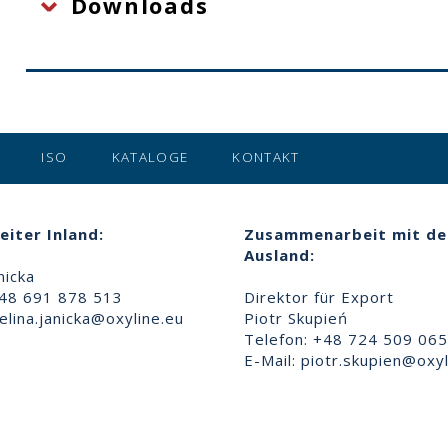
Downloads
ISO
KATALOGE
KONTAKT
eiter Inland:
Zusammenarbeit mit d
Ausland:
nicka
+48 691 878 513
Direktor für Export
lina.janicka@oxyline.eu
Piotr Skupień
Telefon: +48 724 509 065
E-Mail:
piotr.skupien@oxyl