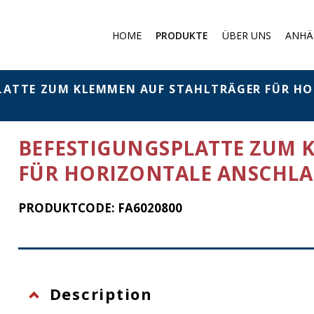
HOME
PRODUKTE
ÜBER UNS
ANHÄ
Medizinische Produkte
Staubmasken
LATTE ZUM KLEMMEN AUF STAHLTRÄGER FÜR H
Schutz gegen Gase
Filter und Absorber
BEFESTIGUNGSPLATTE ZUM 
Chemischer Schutz
FÜR HORIZONTALE ANSCHLAG
Schutz gegen Absturz a
großer Höhe
PRODUKTCODE: FA6020800
Description