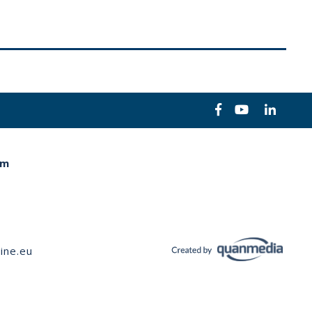
em
ine.eu