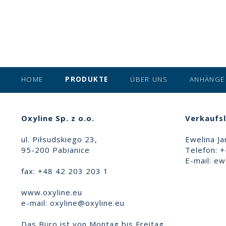
HOME
PRODUKTE
ÜBER UNS
ANHÄNGE
Oxyline Sp. z o.o.
Verkaufsl
ul. Piłsudskiego 23,
Ewelina Ja
95-200 Pabianice
Telefon: 
E-mail:
ewe
fax: +48 42 203 203 1
www.oxyline.eu
e-mail:
oxyline@oxyline.eu
Das Büro ist von Montag bis Freitag