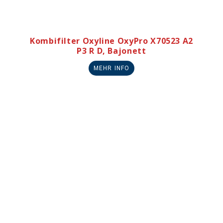
Kombifilter Oxyline OxyPro X70523 A2
P3 R D, Bajonett
MEHR INFO