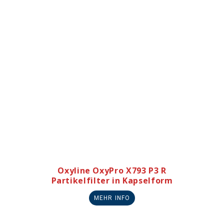
Oxyline OxyPro X793 P3 R
Partikelfilter in Kapselform
MEHR INFO