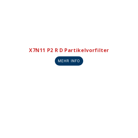
X7N11 P2 R D Partikelvorfilter
MEHR INFO