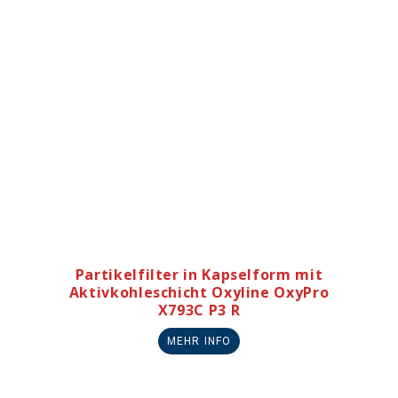
Partikelfilter in Kapselform mit
Aktivkohleschicht Oxyline OxyPro
X793C P3 R
MEHR INFO