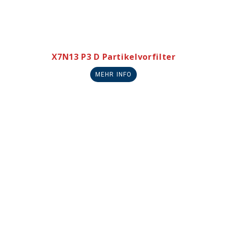
X7N13 P3 D Partikelvorfilter
MEHR INFO