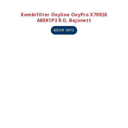
Kombifilter Oxyline OxyPro X70926
ABEK1P3 R D, Bajonett
MEHR INFO