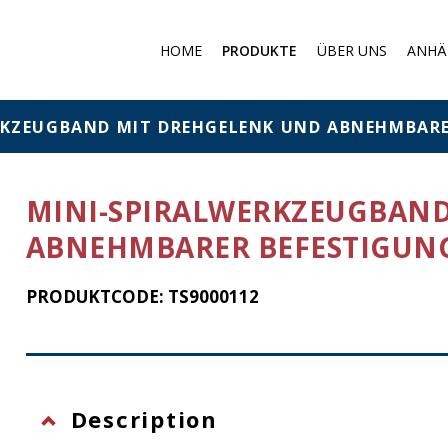
HOME
PRODUKTE
ÜBER UNS
ANHÄ
Medizinische Produkte
Staubmasken
RKZEUGBAND MIT DREHGELENK UND ABNEHMBARE
Schutz gegen Gase
Filter und Absorber
MINI-SPIRALWERKZEUGBAND
Chemischer Schutz
ABNEHMBARER BEFESTIGUN
Schutz gegen Absturz a
großer Höhe
PRODUKTCODE: TS9000112
Description