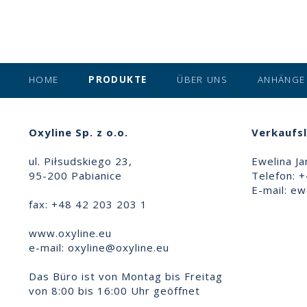
HOME
PRODUKTE
ÜBER UNS
ANHÄNGE
Oxyline Sp. z o.o.
Verkaufsl
ul. Piłsudskiego 23,
Ewelina Ja
95-200 Pabianice
Telefon: 
E-mail:
ewe
fax: +48 42 203 203 1
www.oxyline.eu
e-mail:
oxyline@oxyline.eu
Das Büro ist von Montag bis Freitag
von 8:00 bis 16:00 Uhr geöffnet