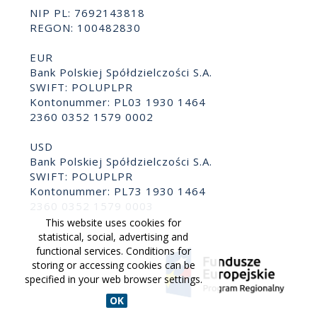
NIP PL: 7692143818
REGON: 100482830
EUR
Bank Polskiej Spółdzielczości S.A.
SWIFT: POLUPLPR
Kontonummer: PL03 1930 1464
2360 0352 1579 0002
USD
Bank Polskiej Spółdzielczości S.A.
SWIFT: POLUPLPR
Kontonummer: PL73 1930 1464
2360 0352 1579 0003
This website uses cookies for
statistical, social, advertising and
functional services. Conditions for
storing or accessing cookies can be
specified in your web browser settings.
OK