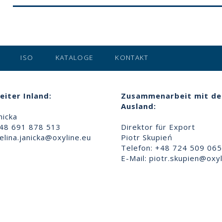
ISO
KATALOGE
KONTAKT
eiter Inland:
Zusammenarbeit mit d
Ausland:
nicka
+48 691 878 513
Direktor für Export
lina.janicka@oxyline.eu
Piotr Skupień
Telefon: +48 724 509 065
E-Mail:
piotr.skupien@oxyl