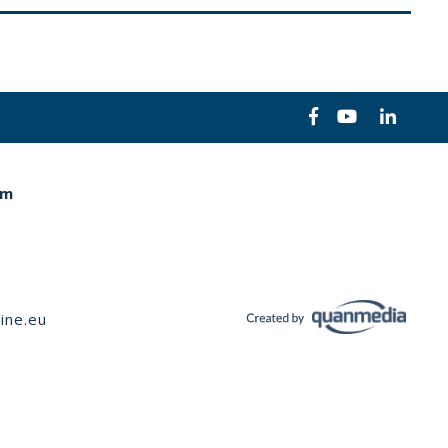
em
ine.eu