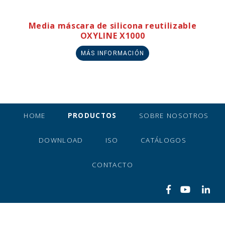
Media máscara de silicona reutilizable
OXYLINE X1000
MÁS INFORMACIÓN
HOME
PRODUCTOS
SOBRE NOSOTROS
DOWNLOAD
ISO
CATÁLOGOS
CONTACTO