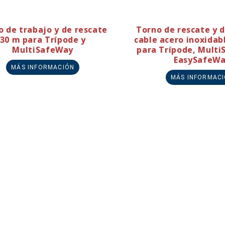
o de trabajo y de rescate
Torno de rescate y d
30 m para Trípode y
cable acero inoxidabl
MultiSafeWay
para Trípode, Mult
EasySafeW
MÁS INFORMACIÓN
MÁS INFORMAC