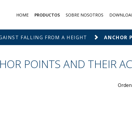
HOME
PRODUCTOS
SOBRE NOSOTROS
DOWNLOA
Mascarillas antipolvo
Máscara de gas
GAINST FALLING FROM A HEIGHT
ANCHOR P
Filtros y absorbentes
Overoles protectores
HOR POINTS AND THEIR AC
Protection against falling from
a height
Orden