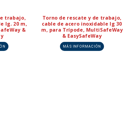
e trabajo,
Torno de rescate y de trabajo,
e lg. 20 m,
cable de acero inoxidable lg 30
iSafeWay &
m, para Trípode, MultiSafeWay
ay
& EasySafeWay
IÓN
MÁS INFORMACIÓN