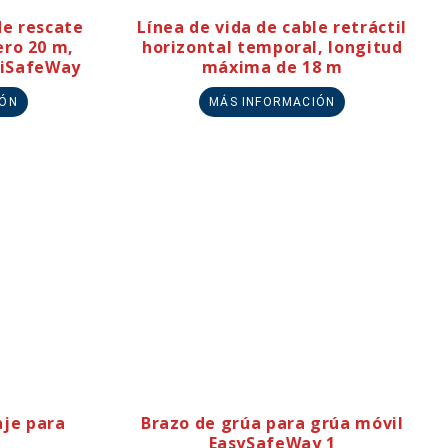
de rescate
Línea de vida de cable retráctil
ero 20 m,
horizontal temporal, longitud
tiSafeWay
máxima de 18 m
IÓN
MÁS INFORMACIÓN
je para
Brazo de grúa para grúa móvil
EasySafeWay 1