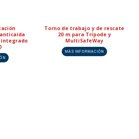
tación
Torno de trabajo y de rescate
anticaída
20 m para Trípode y
 integrado
MultiSafeWay
0
MÁS INFORMACIÓN
IÓN