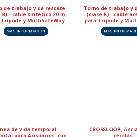
o de trabajo y de rescate
Torno de trabajo y 
 B) - cable sintético 20 m,
(clase B) - cable ac
 Trípode y MultiSafeWay
para Trípode y Mul
MÁS INFORMACIÓN
MÁS INFORMAC
ínea de vida temporal
CROSSLOOP, Ancla
ontal para 4 usuarios, con
rejillas