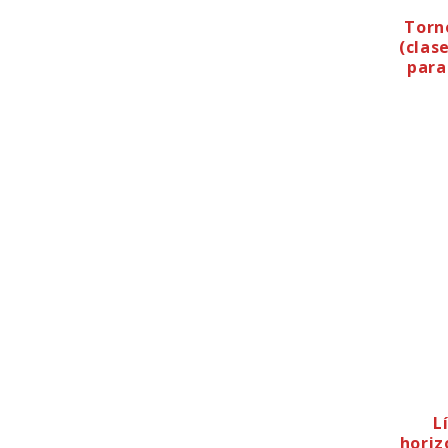
Torn
(clase
para
L
horiz