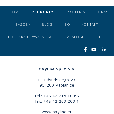
HOME
PRODUKTY
SZKOLENIA
O NAS
ZASOBY
BLOG
ISO
KONTAKT
POLITYKA PRYWATNOŚCI
KATALOGI
SKLEP
Oxyline Sp. z o.o.
ul. Piłsudskiego 23
95-200 Pabianice
tel.: +48 42 215 10 68
fax: +48 42 203 203 1
www.oxyline.eu