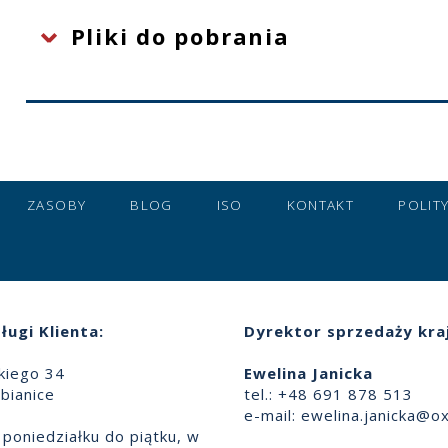
Pliki do pobrania
ZASOBY
BLOG
ISO
KONTAKT
POLIT
ługi Klienta:
Dyrektor sprzedaży kra
skiego 34
Ewelina Janicka
bianice
tel.: +48 691 878 513
e-mail:
ewelina.janicka@ox
poniedziałku do piątku, w