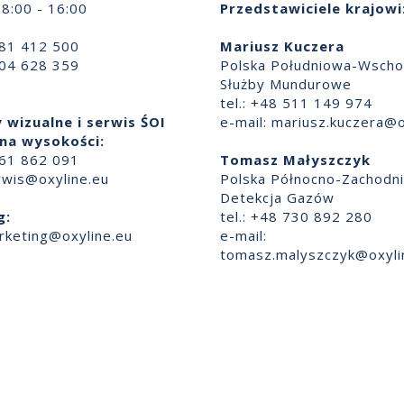
8:00 - 16:00
Przedstawiciele krajowi
881 412 500
Mariusz Kuczera
504 628 359
Polska Południowa-Wscho
Służby Mundurowe
tel.: +48 511 149 974
 wizualne i serwis ŚOI
e-mail:
mariusz.kuczera@o
na wysokości:
661 862 091
Tomasz Małyszczyk
rwis@oxyline.eu
Polska Północno-Zachodn
Detekcja Gazów
g:
tel.: +48 730 892 280
rketing@oxyline.eu
e-mail:
tomasz.malyszczyk@oxyli