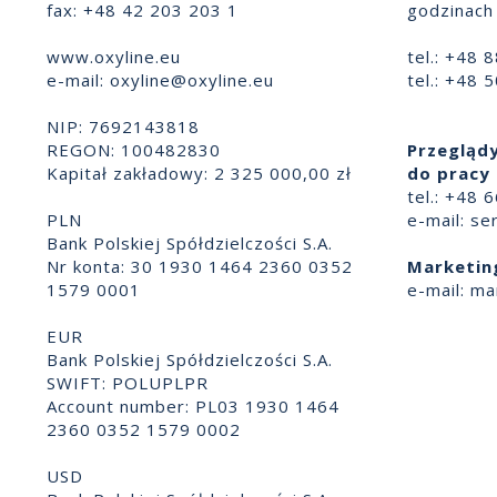
fax: +48 42 203 203 1
godzinach 
www.oxyline.eu
tel.: +48 
e-mail:
oxyline@oxyline.eu
tel.: +48 
NIP: 7692143818
REGON: 100482830
Przeglądy
Kapitał zakładowy: 2 325 000,00 zł
do pracy 
tel.: +48 
PLN
e-mail:
se
Bank Polskiej Spółdzielczości S.A.
Nr konta: 30 1930 1464 2360 0352
Marketin
1579 0001
e-mail:
ma
EUR
Bank Polskiej Spółdzielczości S.A.
SWIFT: POLUPLPR
Account number: PL03 1930 1464
2360 0352 1579 0002
USD