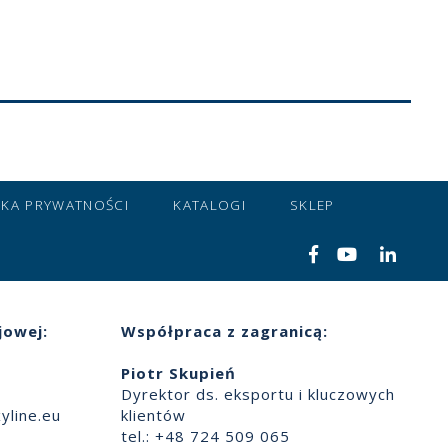
YKA PRYWATNOŚCI
KATALOGI
SKLEP
jowej:
Współpraca z zagranicą:
Piotr Skupień
Dyrektor ds. eksportu i kluczowych
yline.eu
klientów
tel.: +48 724 509 065