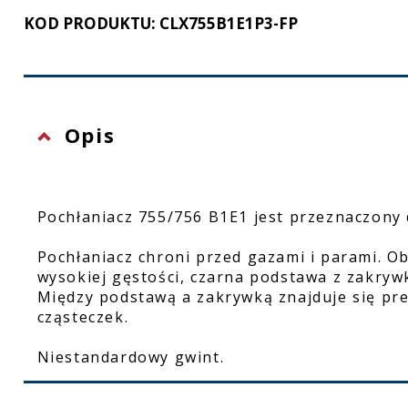
KOD PRODUKTU: CLX755B1E1P3-FP
Ochrona twarzy
Rękawice ochronne
Latarki
Opis
Pochłaniacz 755/756 B1E1 jest przeznaczony 
Pochłaniacz chroni przed gazami i parami. O
wysokiej gęstości, czarna podstawa z zakryw
Między podstawą a zakrywką znajduje się pre
cząsteczek.
Niestandardowy gwint.