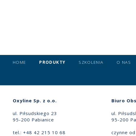
HOME
PRODUKTY
SZKOLENIA
O NAS
Oxyline Sp. z o.o.
Biuro Obs
ul. Piłsudskiego 23
ul. Piłsud
95-200 Pabianice
95-200 Pa
tel.: +48 42 215 10 68
czynne od 