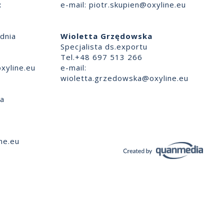
:
e-mail:
piotr.skupien@oxyline.eu
dnia
Wioletta Grzędowska
Specjalista ds.exportu
Tel.+48 697 513 266
xyline.eu
e-mail:
wioletta.grzedowska@oxyline.eu
ia
ne.eu