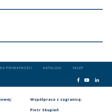
YKA PRYWATNOŚCI
KATALOGI
SKLEP
jowej:
Współpraca z zagranicą:
Piotr Skupień