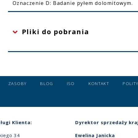
Oznaczenie D: Badanie pyłem dolomitowym.
Pliki do pobrania
ZASOBY
BLOG
ISO
KONTAKT
POLIT
ługi Klienta:
Dyrektor sprzedaży kra
skiego 34
Ewelina Janicka