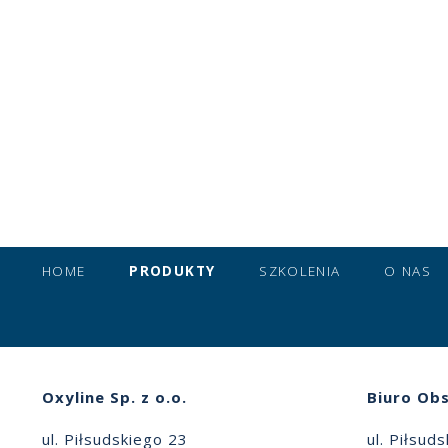
HOME
PRODUKTY
SZKOLENIA
O NAS
Oxyline Sp. z o.o.
Biuro Obs
ul. Piłsudskiego 23
ul. Piłsud