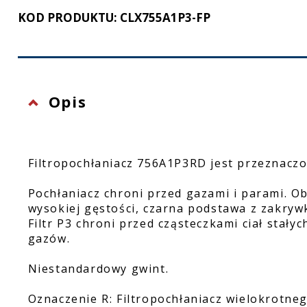
KOD PRODUKTU: CLX755A1P3-FP
Ochrona twarzy
Rękawice ochronne
Latarki
Opis
Filtropochłaniacz 756A1P3RD jest przeznaczo
Pochłaniacz chroni przed gazami i parami. O
wysokiej gęstości, czarna podstawa z zakryw
Filtr P3 chroni przed cząsteczkami ciał stały
gazów.
Niestandardowy gwint.
Oznaczenie R: Filtropochłaniacz wielokrotne