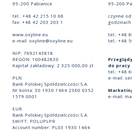
95-200 Pabianice
95-200 Pa
tel.: +48 42 215 10 68
czynne od 
fax: +48 42 203 203 1
godzinach 
www.oxyline.eu
tel.: +48 
e-mail:
oxyline@oxyline.eu
tel.: +48 
NIP: 7692143818
REGON: 100482830
Przeglądy
Kapitał zakładowy: 2 325 000,00 zł
do pracy 
tel.: +48 
PLN
e-mail:
se
Bank Polskiej Spółdzielczości S.A.
Nr konta: 30 1930 1464 2360 0352
Marketin
1579 0001
e-mail:
ma
EUR
Bank Polskiej Spółdzielczości S.A.
SWIFT: POLUPLPR
Account number: PL03 1930 1464