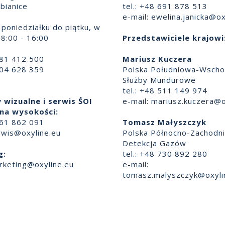
bianice
tel.: +48 691 878 513
e-mail:
ewelina.janicka@ox
poniedziałku do piątku, w
8:00 - 16:00
Przedstawiciele krajowi
881 412 500
Mariusz Kuczera
504 628 359
Polska Południowa-Wscho
Służby Mundurowe
tel.: +48 511 149 974
 wizualne i serwis ŚOI
e-mail:
mariusz.kuczera@o
na wysokości:
661 862 091
Tomasz Małyszczyk
rwis@oxyline.eu
Polska Północno-Zachodn
Detekcja Gazów
g:
tel.: +48 730 892 280
rketing@oxyline.eu
e-mail:
tomasz.malyszczyk@oxyli