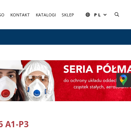
PL
SO
KONTAKT
KATALOGI
SKLEP
 A1-P3