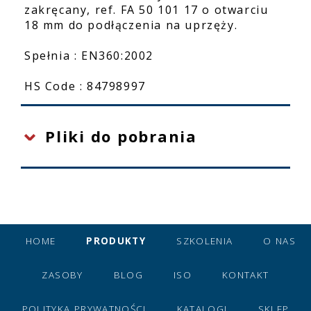
zakręcany, ref. FA 50 101 17 o otwarciu
18 mm do podłączenia na uprzęży.
Spełnia : EN360:2002
HS Code : 84798997
Pliki do pobrania
HOME
PRODUKTY
SZKOLENIA
O NAS
ZASOBY
BLOG
ISO
KONTAKT
POLITYKA PRYWATNOŚCI
KATALOGI
SKLEP