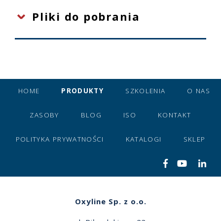
Pliki do pobrania
HOME
PRODUKTY
SZKOLENIA
O NAS
ZASOBY
BLOG
ISO
KONTAKT
POLITYKA PRYWATNOŚCI
KATALOGI
SKLEP
Oxyline Sp. z o.o.