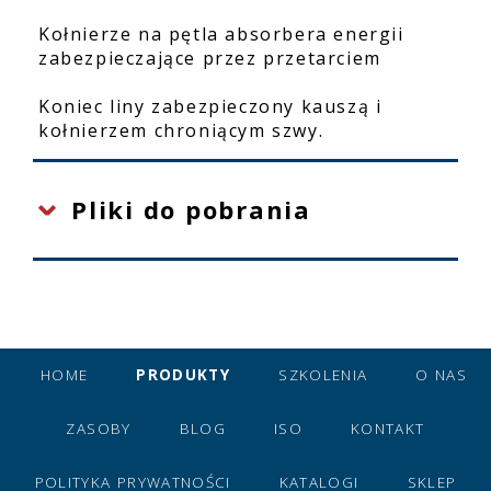
Kołnierze na pętla absorbera energii
zabezpieczające przez przetarciem
Koniec liny zabezpieczony kauszą i
kołnierzem chroniącym szwy.
Pliki do pobrania
HOME
PRODUKTY
SZKOLENIA
O NAS
ZASOBY
BLOG
ISO
KONTAKT
POLITYKA PRYWATNOŚCI
KATALOGI
SKLEP