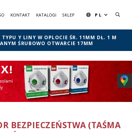
PL
SO
KONTAKT
KATALOGI
SKLEP
YPU Y LINY W OPLOCIE ŚR. 11MM DŁ. 1 M
ĘCANYM ŚRUBOWO OTWARCIE 17MM
OR BEZPIECZEŃSTWA (TAŚMA