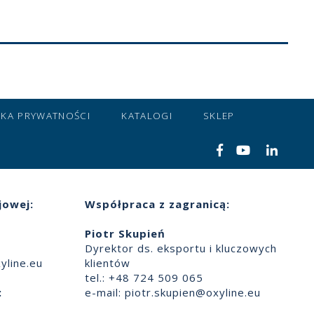
YKA PRYWATNOŚCI
KATALOGI
SKLEP
jowej:
Współpraca z zagranicą:
Piotr Skupień
Dyrektor ds. eksportu i kluczowych
yline.eu
klientów
tel.: +48 724 509 065
:
e-mail:
piotr.skupien@oxyline.eu