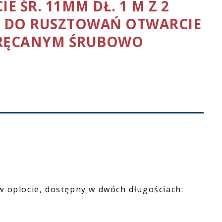
E ŚR. 11MM DŁ. 1 M Z 2
I DO RUSZTOWAŃ OTWARCIE
KRĘCANYM ŚRUBOWO
w oplocie, dostępny w dwóch długościach: