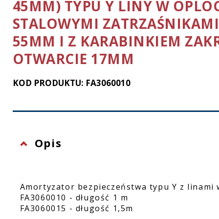
45MM) TYPU Y LINY W OPLOCI
Ochrona twarzy
STALOWYMI ZATRZAŚNIKAM
Rękawice ochronne
55MM I Z KARABINKIEM ZA
Latarki
OTWARCIE 17MM
KOD PRODUKTU: FA3060010
Opis
Amortyzator bezpieczeństwa typu Y z linami 
FA3060010 - długość 1 m
FA3060015 - długość 1,5m