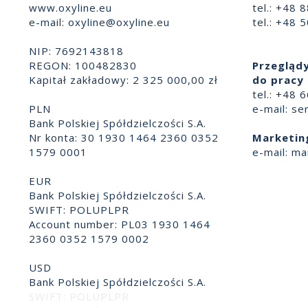
www.oxyline.eu
tel.: +48 
e-mail:
oxyline@oxyline.eu
tel.: +48 
NIP: 7692143818
REGON: 100482830
Przeglądy
Kapitał zakładowy: 2 325 000,00 zł
do pracy 
tel.: +48 
PLN
e-mail:
se
Bank Polskiej Spółdzielczości S.A.
Nr konta: 30 1930 1464 2360 0352
Marketin
1579 0001
e-mail:
ma
EUR
Bank Polskiej Spółdzielczości S.A.
SWIFT: POLUPLPR
Account number: PL03 1930 1464
2360 0352 1579 0002
USD
Bank Polskiej Spółdzielczości S.A.
SWIFT: POLUPLPR