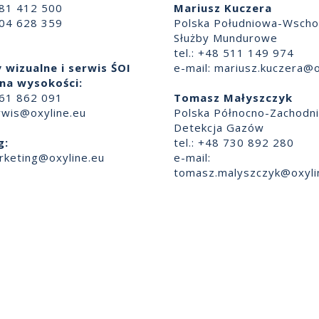
881 412 500
Mariusz Kuczera
504 628 359
Polska Południowa-Wscho
Służby Mundurowe
tel.: +48 511 149 974
 wizualne i serwis ŚOI
e-mail:
mariusz.kuczera@o
na wysokości:
661 862 091
Tomasz Małyszczyk
rwis@oxyline.eu
Polska Północno-Zachodn
Detekcja Gazów
g:
tel.: +48 730 892 280
rketing@oxyline.eu
e-mail:
tomasz.malyszczyk@oxyli