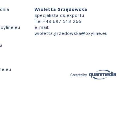
dnia
Wioletta Grzędowska
Specjalista ds.exportu
Tel.+48 697 513 266
xyline.eu
e-mail:
wioletta.grzedowska@oxyline.eu
ia
ne.eu