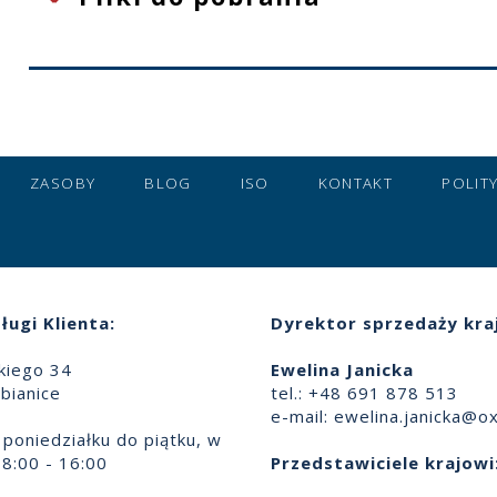
ZASOBY
BLOG
ISO
KONTAKT
POLIT
ługi Klienta:
Dyrektor sprzedaży kra
skiego 34
Ewelina Janicka
bianice
tel.: +48 691 878 513
e-mail:
ewelina.janicka@ox
poniedziałku do piątku, w
8:00 - 16:00
Przedstawiciele krajowi