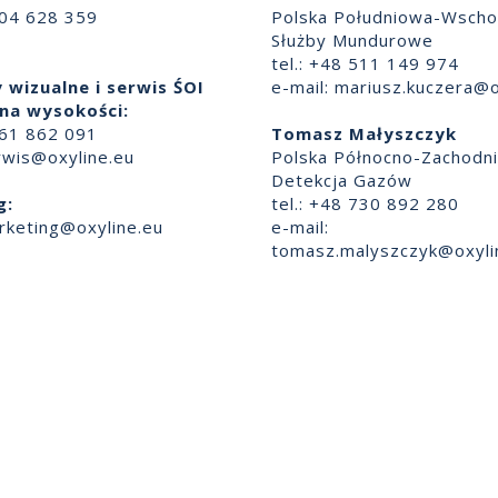
504 628 359
Polska Południowa-Wscho
Służby Mundurowe
tel.: +48 511 149 974
 wizualne i serwis ŚOI
e-mail:
mariusz.kuczera@o
na wysokości:
661 862 091
Tomasz Małyszczyk
rwis@oxyline.eu
Polska Północno-Zachodn
Detekcja Gazów
g:
tel.: +48 730 892 280
rketing@oxyline.eu
e-mail:
tomasz.malyszczyk@oxyli