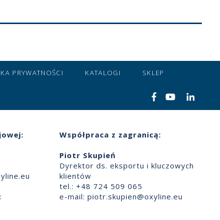
YKA PRYWATNOŚCI
KATALOGI
SKLEP
jowej:
Współpraca z zagranicą:
Piotr Skupień
Dyrektor ds. eksportu i kluczowych
yline.eu
klientów
tel.: +48 724 509 065
:
e-mail:
piotr.skupien@oxyline.eu