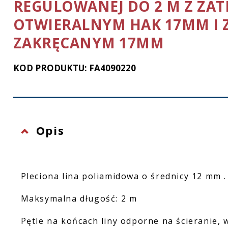
REGULOWANEJ DO 2 M Z ZAT
Ochrona twarzy
OTWIERALNYM HAK 17MM I 
Rękawice ochronne
ZAKRĘCANYM 17MM
Latarki
KOD PRODUKTU: FA4090220
Opis
Pleciona lina poliamidowa o średnicy 12 mm .
Maksymalna długość: 2 m
Pętle na końcach liny odporne na ścieranie,