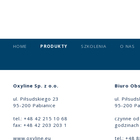
HOME
PRODUKTY
SZKOLENIA
O NAS
Oxyline Sp. z o.o.
Biuro Obs
ul. Piłsudskiego 23
ul. Piłsud
95-200 Pabianice
95-200 Pa
tel.: +48 42 215 10 68
czynne od 
fax: +48 42 203 203 1
godzinach 
www.oxyline.eu
tel.: +48 