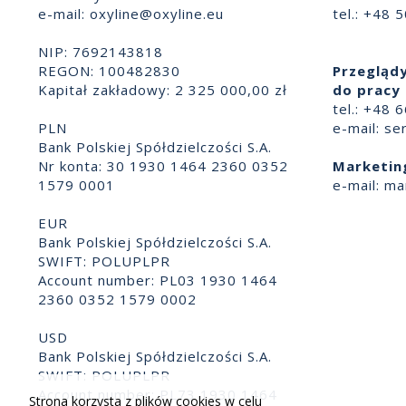
e-mail:
oxyline@oxyline.eu
tel.: +48 
NIP: 7692143818
REGON: 100482830
Przeglądy
Kapitał zakładowy: 2 325 000,00 zł
do pracy 
tel.: +48 
PLN
e-mail:
se
Bank Polskiej Spółdzielczości S.A.
Nr konta: 30 1930 1464 2360 0352
Marketin
1579 0001
e-mail:
ma
EUR
Bank Polskiej Spółdzielczości S.A.
SWIFT: POLUPLPR
Account number: PL03 1930 1464
2360 0352 1579 0002
USD
Bank Polskiej Spółdzielczości S.A.
SWIFT: POLUPLPR
Account number: PL73 1930 1464
Strona korzysta z plików cookies w celu