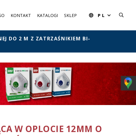
PL
SO
KONTAKT
KATALOGI
SKLEP
J DO 2 M Z ZATRZAŚNIKIEM BI-
ĄCA W OPLOCIE 12MM O