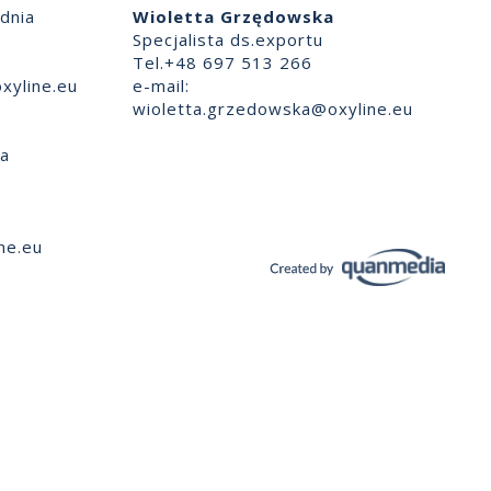
dnia
Wioletta Grzędowska
Specjalista ds.exportu
Tel.+48 697 513 266
xyline.eu
e-mail:
wioletta.grzedowska@oxyline.eu
ia
ne.eu