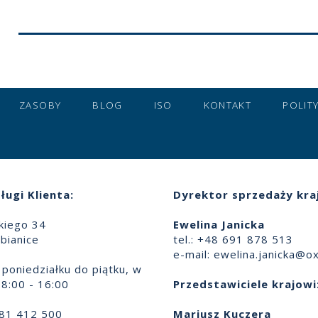
ZASOBY
BLOG
ISO
KONTAKT
POLIT
ługi Klienta:
Dyrektor sprzedaży kra
skiego 34
Ewelina Janicka
bianice
tel.: +48 691 878 513
e-mail:
ewelina.janicka@ox
poniedziałku do piątku, w
8:00 - 16:00
Przedstawiciele krajowi
881 412 500
Mariusz Kuczera