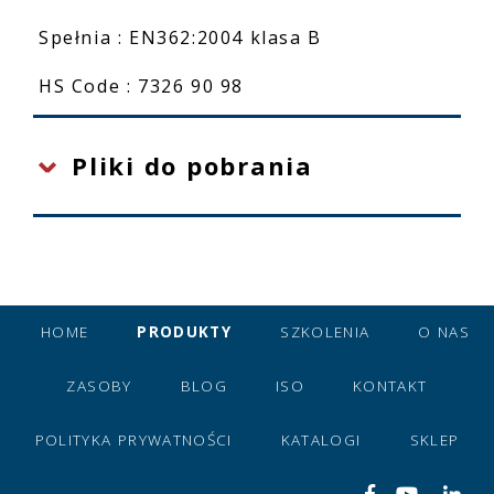
Spełnia : EN362:2004 klasa B
HS Code : 7326 90 98
Pliki do pobrania
HOME
PRODUKTY
SZKOLENIA
O NAS
ZASOBY
BLOG
ISO
KONTAKT
POLITYKA PRYWATNOŚCI
KATALOGI
SKLEP