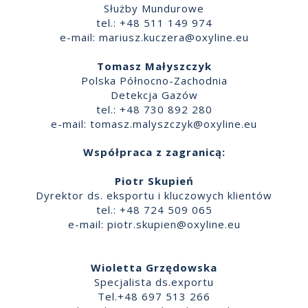
Służby Mundurowe
tel.: +48 511 149 974
e-mail:
mariusz.kuczera@oxyline.eu
Tomasz Małyszczyk
Polska Północno-Zachodnia
Detekcja Gazów
tel.: +48 730 892 280
e-mail:
tomasz.malyszczyk@oxyline.eu
Współpraca z zagranicą:
Piotr Skupień
Dyrektor ds. eksportu i kluczowych klientów
tel.: +48 724 509 065
e-mail:
piotr.skupien@oxyline.eu
Wioletta Grzędowska
Specjalista ds.exportu
Tel.+48 697 513 266