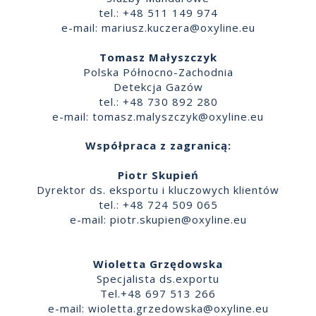
tel.: +48 511 149 974
e-mail:
mariusz.kuczera@oxyline.eu
Tomasz Małyszczyk
Polska Północno-Zachodnia
Detekcja Gazów
tel.: +48 730 892 280
e-mail:
tomasz.malyszczyk@oxyline.eu
Współpraca z zagranicą:
Piotr Skupień
Dyrektor ds. eksportu i kluczowych klientów
tel.: +48 724 509 065
e-mail:
piotr.skupien@oxyline.eu
Wioletta Grzędowska
Specjalista ds.exportu
Tel.+48 697 513 266
e-mail:
wioletta.grzedowska@oxyline.eu