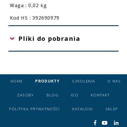
Waga : 0,02 kg
Kod HS : 392690979
Pliki do pobrania
HOME
PRODUKTY
SZKOLENIA
O NAS
ZASOBY
BLOG
ISO
KONTAKT
POLITYKA PRYWATNOŚCI
KATALOGI
SKLEP