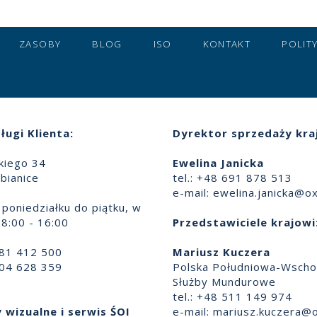
ZASOBY
BLOG
ISO
KONTAKT
POLIT
ługi Klienta:
Dyrektor sprzedaży kra
skiego 34
Ewelina Janicka
bianice
tel.: +48 691 878 513
e-mail:
ewelina.janicka@ox
poniedziałku do piątku, w
8:00 - 16:00
Przedstawiciele krajowi
881 412 500
Mariusz Kuczera
504 628 359
Polska Południowa-Wscho
Służby Mundurowe
tel.: +48 511 149 974
 wizualne i serwis ŚOI
e-mail:
mariusz.kuczera@o