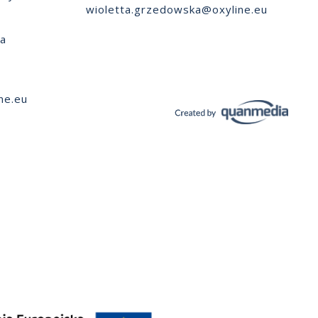
wioletta.grzedowska@oxyline.eu
ia
ne.eu