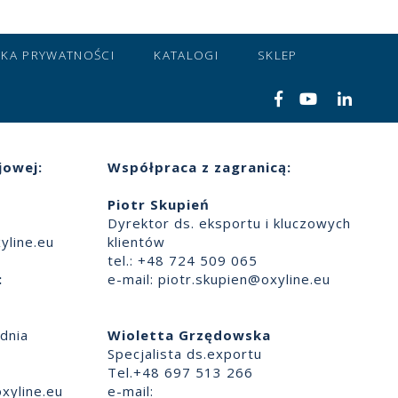
YKA PRYWATNOŚCI
KATALOGI
SKLEP
jowej:
Współpraca z zagranicą:
Piotr Skupień
Dyrektor ds. eksportu i kluczowych
yline.eu
klientów
tel.: +48 724 509 065
:
e-mail:
piotr.skupien@oxyline.eu
dnia
Wioletta Grzędowska
Specjalista ds.exportu
Tel.+48 697 513 266
xyline.eu
e-mail: