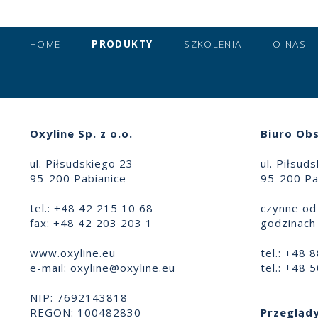
HOME
PRODUKTY
SZKOLENIA
O NAS
Oxyline Sp. z o.o.
Biuro Obs
ul. Piłsudskiego 23
ul. Piłsud
95-200 Pabianice
95-200 Pa
tel.: +48 42 215 10 68
czynne od 
fax: +48 42 203 203 1
godzinach 
www.oxyline.eu
tel.: +48 
e-mail:
oxyline@oxyline.eu
tel.: +48 
NIP: 7692143818
REGON: 100482830
Przeglądy