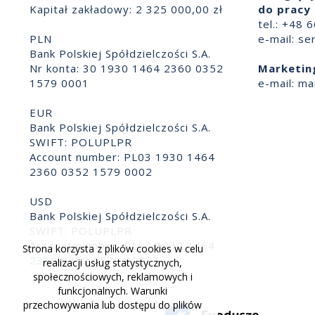
Kapitał zakładowy: 2 325 000,00 zł
do pracy 
tel.: +48 
PLN
e-mail:
se
Bank Polskiej Spółdzielczości S.A.
Nr konta: 30 1930 1464 2360 0352
Marketin
1579 0001
e-mail:
ma
EUR
Bank Polskiej Spółdzielczości S.A.
SWIFT: POLUPLPR
Account number: PL03 1930 1464
2360 0352 1579 0002
USD
Bank Polskiej Spółdzielczości S.A.
SWIFT: POLUPLPR
Account number: PL73 1930 1464
Strona korzysta z plików cookies w celu
2360 0352 1579 0003
realizacji usług statystycznych,
społecznościowych, reklamowych i
funkcjonalnych. Warunki
przechowywania lub dostępu do plików