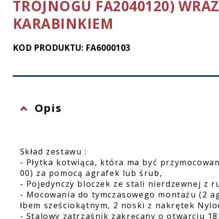
TRÓJNOGU FA2040120) WRAZ
Ochrona twarzy
KARABINKIEM
Rękawice ochronne
KOD PRODUKTU: FA6000103
Latarki
Opis
Skład zestawu :
- Płytka kotwiąca, która ma być przymocowan
00) za pomocą agrafek lub śrub,
- Pojedynczy bloczek ze stali nierdzewnej z 
- Mocowania do tymczasowego montażu (2 agr
łbem sześciokątnym, 2 noski z nakrętek Nylo
- Stalowy zatrzaśnik zakręcany o otwarciu 1