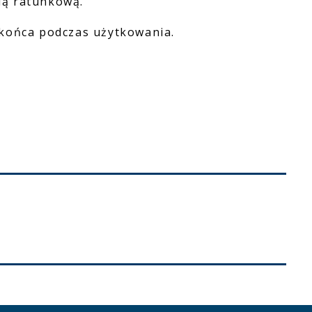
ią ratunkową.
 końca podczas użytkowania.