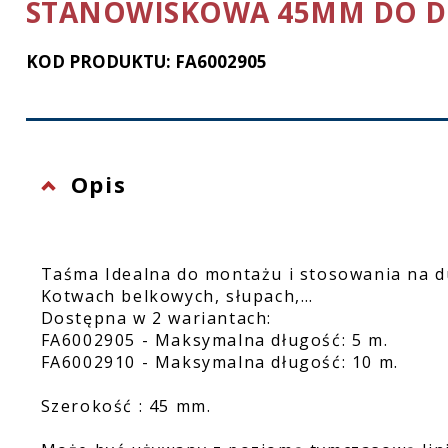
STANOWISKOWA 45MM DO D
Ochrona twarzy
KOD PRODUKTU: FA6002905
Rękawice ochronne
Latarki
Opis
Taśma Idealna do montażu i stosowania na du
Kotwach belkowych, słupach,…
Dostępna w 2 wariantach:
FA6002905 - Maksymalna długość: 5 m.
FA6002910 - Maksymalna długość: 10 m.
Szerokość : 45 mm.