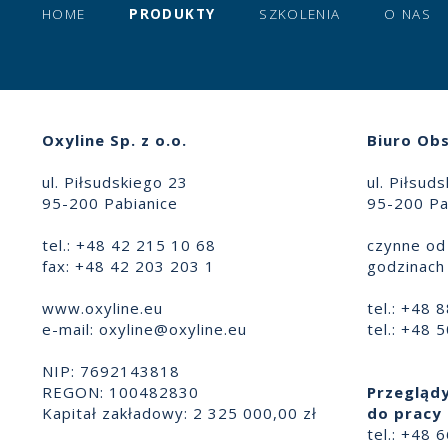
HOME
PRODUKTY
SZKOLENIA
O NAS
Oxyline Sp. z o.o.
Biuro Obs
ul. Piłsudskiego 23
ul. Piłsud
95-200 Pabianice
95-200 Pa
tel.: +48 42 215 10 68
czynne od 
fax: +48 42 203 203 1
godzinach 
www.oxyline.eu
tel.: +48 
e-mail:
oxyline@oxyline.eu
tel.: +48 
NIP: 7692143818
REGON: 100482830
Przeglądy
Kapitał zakładowy: 2 325 000,00 zł
do pracy 
tel.: +48 