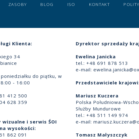
ZASOBY
BLOG
ISO
KONTAKT
POLIT
ługi Klienta:
Dyrektor sprzedaży kra
skiego 34
Ewelina Janicka
bianice
tel.: +48 691 878 513
e-mail:
ewelina.janicka@ox
poniedziałku do piątku, w
8:00 - 16:00
Przedstawiciele krajowi
881 412 500
Mariusz Kuczera
504 628 359
Polska Południowa-Wscho
Służby Mundurowe
tel.: +48 511 149 974
 wizualne i serwis ŚOI
e-mail:
mariusz.kuczera@o
na wysokości:
661 862 091
Tomasz Małyszczyk