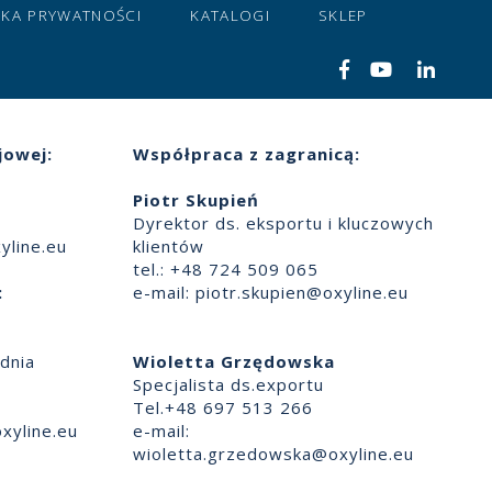
YKA PRYWATNOŚCI
KATALOGI
SKLEP
jowej:
Współpraca z zagranicą:
Piotr Skupień
Dyrektor ds. eksportu i kluczowych
yline.eu
klientów
tel.: +48 724 509 065
:
e-mail:
piotr.skupien@oxyline.eu
dnia
Wioletta Grzędowska
Specjalista ds.exportu
Tel.+48 697 513 266
xyline.eu
e-mail:
wioletta.grzedowska@oxyline.eu