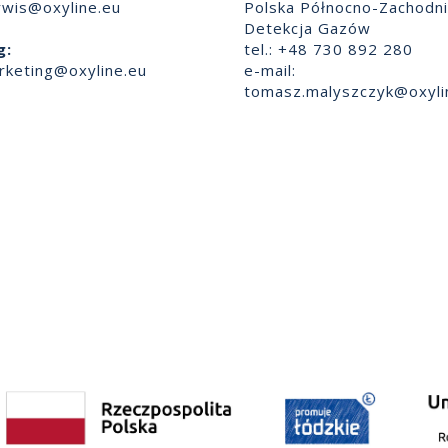
rwis@oxyline.eu
Polska Północno-Zachodn
Detekcja Gazów
g:
tel.: +48 730 892 280
rketing@oxyline.eu
e-mail:
tomasz.malyszczyk@oxyli