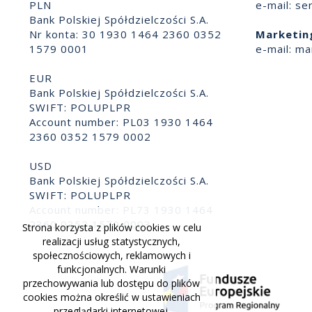
PLN
e-mail:
se
Bank Polskiej Spółdzielczości S.A.
Nr konta: 30 1930 1464 2360 0352
Marketin
1579 0001
e-mail:
ma
EUR
Bank Polskiej Spółdzielczości S.A.
SWIFT: POLUPLPR
Account number: PL03 1930 1464
2360 0352 1579 0002
USD
Bank Polskiej Spółdzielczości S.A.
SWIFT: POLUPLPR
Account number: PL73 1930 1464
2360 0352 1579 0003
Strona korzysta z plików cookies w celu
realizacji usług statystycznych,
społecznościowych, reklamowych i
funkcjonalnych. Warunki
przechowywania lub dostępu do plików
cookies można określić w ustawieniach
przeglądarki internetowej.