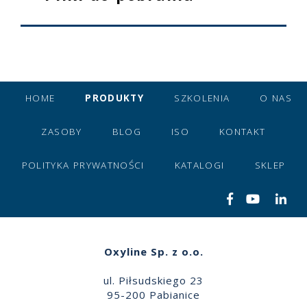
HOME
PRODUKTY
SZKOLENIA
O NAS
ZASOBY
BLOG
ISO
KONTAKT
POLITYKA PRYWATNOŚCI
KATALOGI
SKLEP
Oxyline Sp. z o.o.
ul. Piłsudskiego 23
95-200 Pabianice