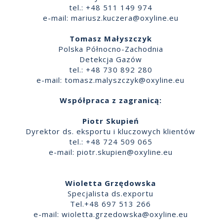
tel.: +48 511 149 974
e-mail:
mariusz.kuczera@oxyline.eu
Tomasz Małyszczyk
Polska Północno-Zachodnia
Detekcja Gazów
tel.: +48 730 892 280
e-mail:
tomasz.malyszczyk@oxyline.eu
Współpraca z zagranicą:
Piotr Skupień
Dyrektor ds. eksportu i kluczowych klientów
tel.: +48 724 509 065
e-mail:
piotr.skupien@oxyline.eu
Wioletta Grzędowska
Specjalista ds.exportu
Tel.+48 697 513 266
e-mail:
wioletta.grzedowska@oxyline.eu