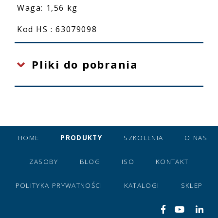
Waga: 1,56 kg
Kod HS : 63079098
Pliki do pobrania
HOME
PRODUKTY
SZKOLENIA
O NAS
ZASOBY
BLOG
ISO
KONTAKT
POLITYKA PRYWATNOŚCI
KATALOGI
SKLEP