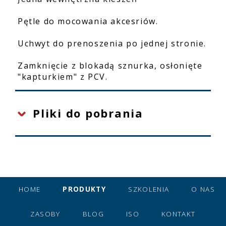
Pętle do mocowania akcesriów.
Uchwyt do prenoszenia po jednej stronie.
Zamknięcie z blokadą sznurka, osłonięte
"kapturkiem" z PCV.
Pliki do pobrania
HOME
PRODUKTY
SZKOLENIA
O NAS
ZASOBY
BLOG
ISO
KONTAKT