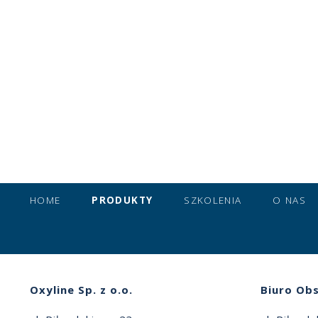
HOME
PRODUKTY
SZKOLENIA
O NAS
Oxyline Sp. z o.o.
Biuro Obs