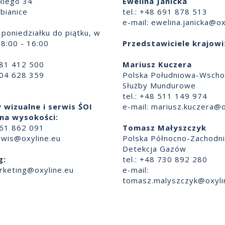
skiego 34
Ewelina Janicka
bianice
tel.: +48 691 878 513
e-mail:
ewelina.janicka@ox
poniedziałku do piątku, w
8:00 - 16:00
Przedstawiciele krajowi
881 412 500
Mariusz Kuczera
504 628 359
Polska Południowa-Wscho
Służby Mundurowe
tel.: +48 511 149 974
 wizualne i serwis ŚOI
e-mail:
mariusz.kuczera@o
na wysokości:
661 862 091
Tomasz Małyszczyk
rwis@oxyline.eu
Polska Północno-Zachodn
Detekcja Gazów
g:
tel.: +48 730 892 280
rketing@oxyline.eu
e-mail:
tomasz.malyszczyk@oxyli