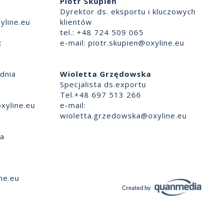
Piotr Skupień
Dyrektor ds. eksportu i kluczowych
yline.eu
klientów
tel.: +48 724 509 065
:
e-mail:
piotr.skupien@oxyline.eu
dnia
Wioletta Grzędowska
Specjalista ds.exportu
Tel.+48 697 513 266
xyline.eu
e-mail:
wioletta.grzedowska@oxyline.eu
ia
ne.eu