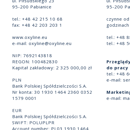
ul. Piłsudskiego 23
ul. Piłsud
95-200 Pabianice
95-200 Pa
tel.: +48 42 215 10 68
czynne od 
fax: +48 42 203 203 1
godzinach 
www.oxyline.eu
tel.: +48 
e-mail:
oxyline@oxyline.eu
tel.: +48 
NIP: 7692143818
REGON: 100482830
Przeglądy
Kapitał zakładowy: 2 325 000,00 zł
do pracy 
tel.: +48 
PLN
e-mail:
se
Bank Polskiej Spółdzielczości S.A.
Nr konta: 30 1930 1464 2360 0352
Marketin
1579 0001
e-mail:
ma
EUR
Bank Polskiej Spółdzielczości S.A.
SWIFT: POLUPLPR
Account number: PL03 1930 1464