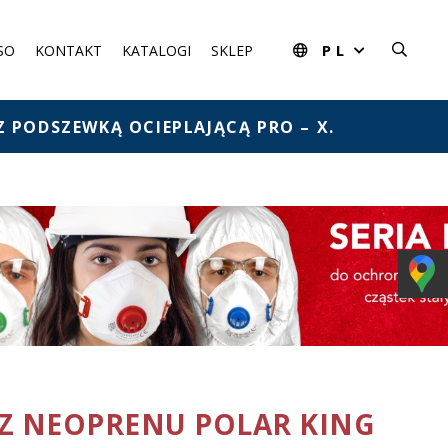
PL
SO
KONTAKT
KATALOGI
SKLEP
 PODSZEWKĄ OCIEPLAJĄCĄ PRO – X.
Z NEOPRENU POLAR KING