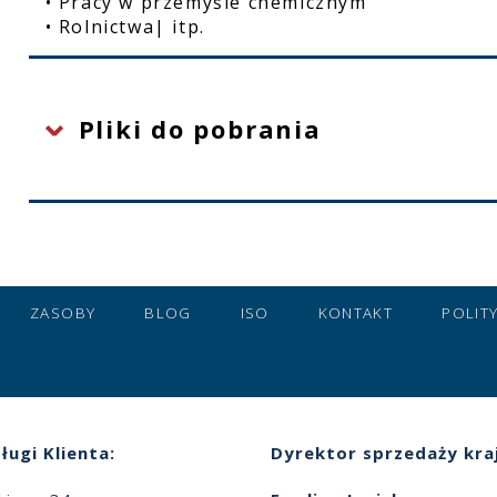
• Pracy w przemyśle chemicznym
• Rolnictwa| itp.
Pliki do pobrania
ZASOBY
BLOG
ISO
KONTAKT
POLIT
ługi Klienta:
Dyrektor sprzedaży kra