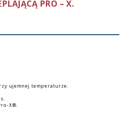
PLAJĄCĄ PRO – X.
rzy ujemnej temperaturze.
s.
Pro-X®.