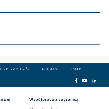
YKA PRYWATNOŚCI
KATALOGI
SKLEP
jowej:
Współpraca z zagranicą: