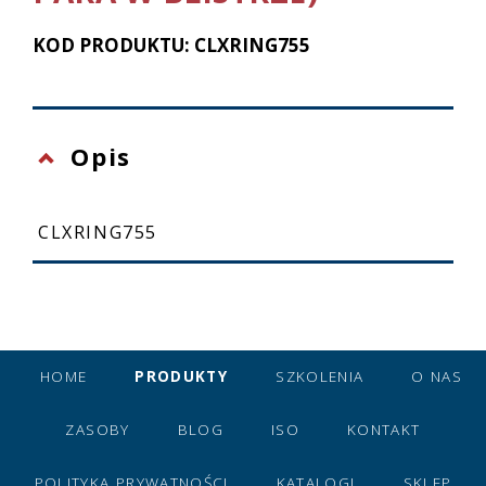
KOD PRODUKTU: CLXRING755
Opis
CLXRING755
HOME
PRODUKTY
SZKOLENIA
O NAS
ZASOBY
BLOG
ISO
KONTAKT
POLITYKA PRYWATNOŚCI
KATALOGI
SKLEP