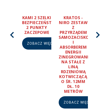
KAMI 2 SZELKI
KRATOS -
KRAT
BEZPIECZEŃSTWA,
NIRO ZESTAW
STA
2 PUNKTY
Z
ZATRZ
ZACZEPOWE
PRZYRZĄDEM
ZAKR
SAMOZACISKOWYM
OTWA
I
18
ZOBACZ WIĘCEJ
ABSORBEREM
ENERGII
ZOBA
ZINEGROWANE
NA STAŁE Z
LINĄ
RDZENIOWĄ
KOTWICZĄCĄ
O ŚR. 12MM
DŁ. 10
METRÓW
ZOBACZ WIĘCEJ