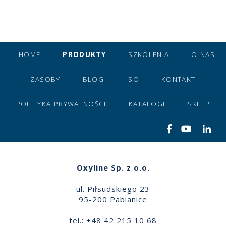
HOME
PRODUKTY
SZKOLENIA
O NAS
ZASOBY
BLOG
ISO
KONTAKT
POLITYKA PRYWATNOŚCI
KATALOGI
SKLEP
Oxyline Sp. z o.o.
ul. Piłsudskiego 23
95-200 Pabianice
tel.: +48 42 215 10 68