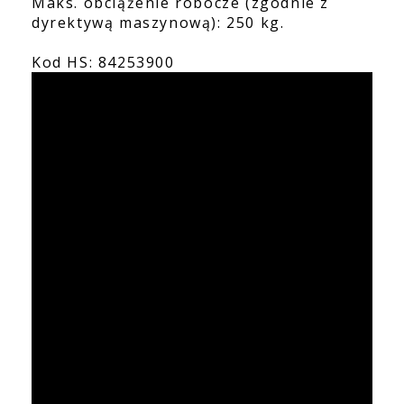
Maks. obciążenie robocze (zgodnie z
dyrektywą maszynową): 250 kg.
Kod HS: 84253900