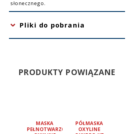
słonecznego.
Pliki do pobrania
PRODUKTY POWIĄZANE
MASKA
PÓŁMASKA
PÓŁM
PEŁNOTWARZOWA
OXYLINE
OXY