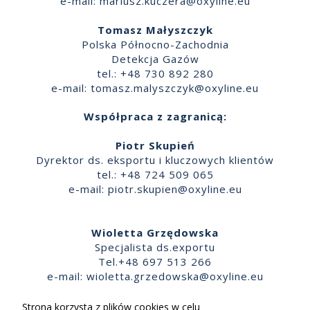
e-mail:
mariusz.kuczera@oxyline.eu
Tomasz Małyszczyk
Polska Północno-Zachodnia
Detekcja Gazów
tel.: +48 730 892 280
e-mail:
tomasz.malyszczyk@oxyline.eu
Współpraca z zagranicą:
Piotr Skupień
Dyrektor ds. eksportu i kluczowych klientów
tel.: +48 724 509 065
e-mail:
piotr.skupien@oxyline.eu
Wioletta Grzędowska
Specjalista ds.exportu
Tel.+48 697 513 266
e-mail:
wioletta.grzedowska@oxyline.eu
Strona korzysta z plików cookies w celu