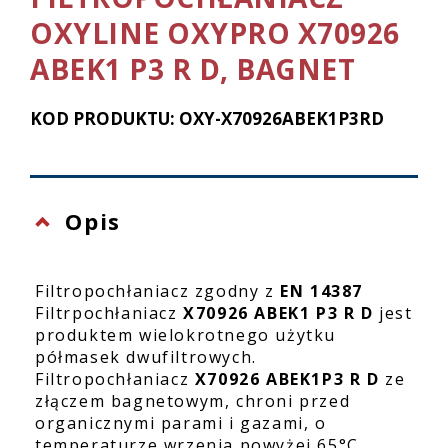
OXYLINE OXYPRO X70926
ABEK1 P3 R D, BAGNET
KOD PRODUKTU: OXY-X70926ABEK1P3RD
Opis
Filtropochłaniacz zgodny z
EN 14387
Filtrpochłaniacz
X70926 ABEK1 P3 R D
jest
produktem wielokrotnego użytku
półmasek dwufiltrowych.
Filtropochłaniacz
X70926 ABEK1P3 R D
ze
złączem bagnetowym, chroni przed
organicznymi parami i gazami, o
temperaturze wrzenia powyżej 65°C