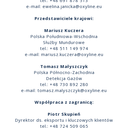
tel.: +48 691 878 513
e-mail:
ewelina.janicka@oxyline.eu
Przedstawiciele krajowi:
Mariusz Kuczera
Polska Południowa-Wschodnia
Służby Mundurowe
tel.: +48 511 149 974
e-mail:
mariusz.kuczera@oxyline.eu
Tomasz Małyszczyk
Polska Północno-Zachodnia
Detekcja Gazów
tel.: +48 730 892 280
e-mail:
tomasz.malyszczyk@oxyline.eu
Współpraca z zagranicą:
Piotr Skupień
Dyrektor ds. eksportu i kluczowych klientów
tel.: +48 724 509 065