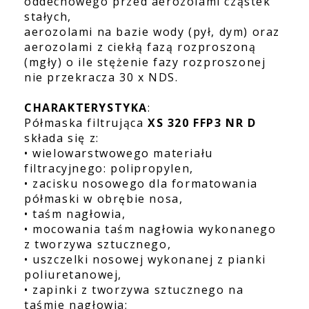
oddechowego przed aerozolami cząstek
stałych,
aerozolami na bazie wody (pył, dym) oraz
aerozolami z ciekłą fazą rozproszoną
(mgły) o ile stężenie fazy rozproszonej
nie przekracza 30 x NDS.
CHARAKTERYSTYKA
:
Półmaska filtrująca
XS 320 FFP3 NR D
składa się z:
• wielowarstwowego materiału
filtracyjnego: polipropylen,
• zacisku nosowego dla formatowania
półmaski w obrębie nosa,
• taśm nagłowia,
• mocowania taśm nagłowia wykonanego
z tworzywa sztucznego,
• uszczelki nosowej wykonanej z pianki
poliuretanowej,
• zapinki z tworzywa sztucznego na
taśmie nagłowia;