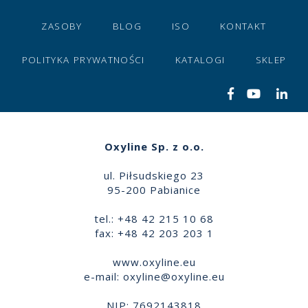
ZASOBY
BLOG
ISO
KONTAKT
POLITYKA PRYWATNOŚCI
KATALOGI
SKLEP
Oxyline Sp. z o.o.
ul. Piłsudskiego 23
95-200 Pabianice
tel.: +48 42 215 10 68
fax: +48 42 203 203 1
www.oxyline.eu
e-mail:
oxyline@oxyline.eu
NIP: 7692143818