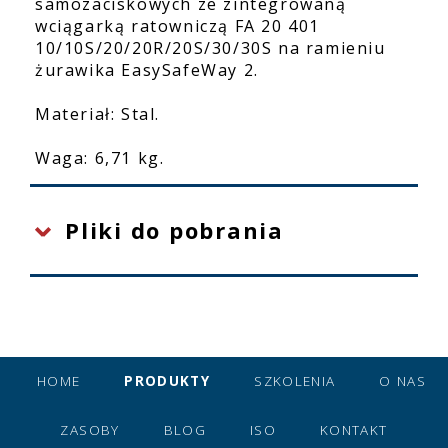
samozaciskowych ze zintegrowaną
wciągarką ratowniczą FA 20 401
10/10S/20/20R/20S/30/30S na ramieniu
żurawika EasySafeWay 2.
Materiał: Stal.
Waga: 6,71 kg.
Pliki do pobrania
HOME
PRODUKTY
SZKOLENIA
O NAS
ZASOBY
BLOG
ISO
KONTAKT