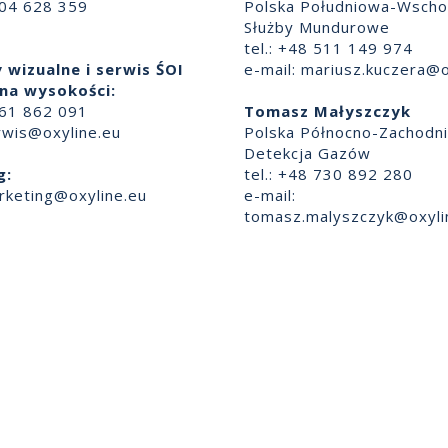
504 628 359
Polska Południowa-Wscho
Służby Mundurowe
tel.: +48 511 149 974
 wizualne i serwis ŚOI
e-mail:
mariusz.kuczera@o
na wysokości:
661 862 091
Tomasz Małyszczyk
rwis@oxyline.eu
Polska Północno-Zachodn
Detekcja Gazów
g:
tel.: +48 730 892 280
rketing@oxyline.eu
e-mail:
tomasz.malyszczyk@oxyli