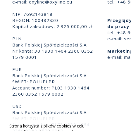
e-mail:
oxyline@oxyline.eu
tel.: +48 
NIP: 7692143818
REGON: 100482830
Przeglądy
Kapitał zakładowy: 2 325 000,00 zł
do pracy 
tel.: +48 
PLN
e-mail:
se
Bank Polskiej Spółdzielczości S.A.
Nr konta: 30 1930 1464 2360 0352
Marketin
1579 0001
e-mail:
ma
EUR
Bank Polskiej Spółdzielczości S.A.
SWIFT: POLUPLPR
Account number: PL03 1930 1464
2360 0352 1579 0002
USD
Bank Polskiej Spółdzielczości S.A.
SWIFT: POLUPLPR
Account number: PL73 1930 1464
Strona korzysta z plików cookies w celu
2360 0352 1579 0003