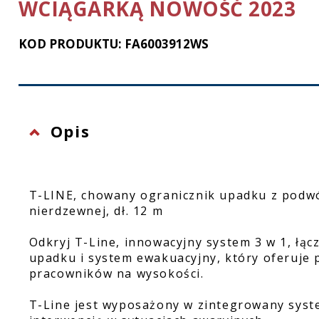
WCIĄGARKĄ NOWOŚĆ 2023
Ochrona twarzy
KOD PRODUKTU: FA6003912WS
Rękawice ochronne
Latarki
Opis
T-LINE, chowany ogranicznik upadku z podwój
nierdzewnej, dł. 12 m
Odkryj T-Line, innowacyjny system 3 w 1, łąc
upadku i system ewakuacyjny, który oferuje
pracowników na wysokości.
T-Line jest wyposażony w zintegrowany syst