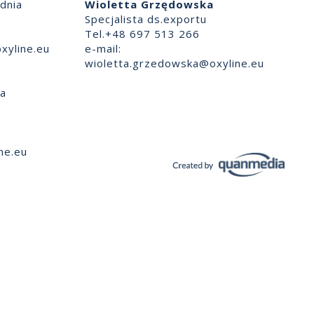
dnia
Wioletta Grzędowska
Specjalista ds.exportu
Tel.+48 697 513 266
xyline.eu
e-mail:
wioletta.grzedowska@oxyline.eu
ia
ne.eu