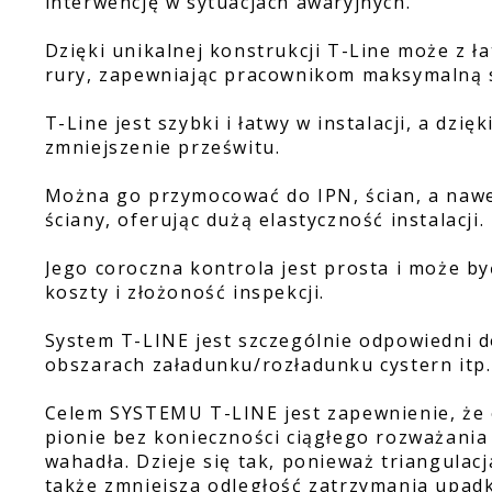
interwencję w sytuacjach awaryjnych.
Dzięki unikalnej konstrukcji T-Line może z ła
rury, zapewniając pracownikom maksymalną
T-Line jest szybki i łatwy w instalacji, a dzi
zmniejszenie prześwitu.
Można go przymocować do IPN, ścian, a nawet
ściany, oferując dużą elastyczność instalacji.
Jego coroczna kontrola jest prosta i może b
koszty i złożoność inspekcji.
System T-LINE jest szczególnie odpowiedni d
obszarach załadunku/rozładunku cystern itp.
Celem SYSTEMU T-LINE jest zapewnienie, że 
pionie bez konieczności ciągłego rozważani
wahadła. Dzieje się tak, ponieważ triangula
także zmniejsza odległość zatrzymania upadk