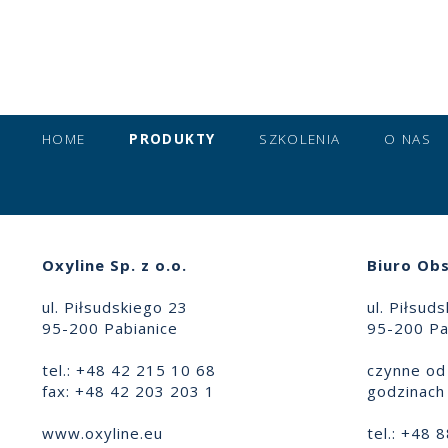
HOME
PRODUKTY
SZKOLENIA
O NAS
Oxyline Sp. z o.o.
Biuro Obs
ul. Piłsudskiego 23
ul. Piłsud
95-200 Pabianice
95-200 Pa
tel.: +48 42 215 10 68
czynne od 
fax: +48 42 203 203 1
godzinach 
www.oxyline.eu
tel.: +48 