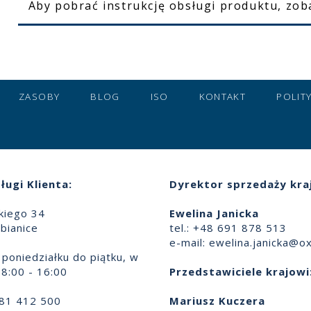
Aby pobrać instrukcję obsługi produktu, zob
ZASOBY
BLOG
ISO
KONTAKT
POLIT
ługi Klienta:
Dyrektor sprzedaży kra
skiego 34
Ewelina Janicka
bianice
tel.: +48 691 878 513
e-mail:
ewelina.janicka@ox
poniedziałku do piątku, w
8:00 - 16:00
Przedstawiciele krajowi
881 412 500
Mariusz Kuczera