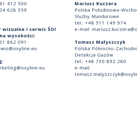
881 412 500
Mariusz Kuczera
504 628 359
Polska Południowa-Wscho
Służby Mundurowe
tel.: +48 511 149 974
 wizualne i serwis ŚOI
e-mail:
mariusz.kuczera@o
na wysokości:
661 862 091
Tomasz Małyszczyk
rwis@oxyline.eu
Polska Północno-Zachodn
Detekcja Gazów
g:
tel.: +48 730 892 280
rketing@oxyline.eu
e-mail:
tomasz.malyszczyk@oxyli