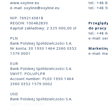
www.oxyline.eu
tel.: +48 
e-mail:
oxyline@oxyline.eu
tel.: +48 
NIP: 7692143818
REGON: 100482830
Przeglądy
Kapitał zakładowy: 2 325 000,00 zł
do pracy 
tel.: +48 
PLN
e-mail:
se
Bank Polskiej Spółdzielczości S.A.
Nr konta: 30 1930 1464 2360 0352
Marketin
1579 0001
e-mail:
ma
EUR
Bank Polskiej Spółdzielczości S.A.
SWIFT: POLUPLPR
Account number: PL03 1930 1464
2360 0352 1579 0002
USD
Bank Polskiej Spółdzielczości S.A.
SWIFT: POLUPLPR