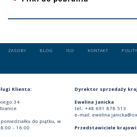
ZASOBY
BLOG
ISO
KONTAKT
POLIT
ługi Klienta:
Dyrektor sprzedaży kra
skiego 34
Ewelina Janicka
bianice
tel.: +48 691 878 513
e-mail:
ewelina.janicka@ox
poniedziałku do piątku, w
8:00 - 16:00
Przedstawiciele krajowi