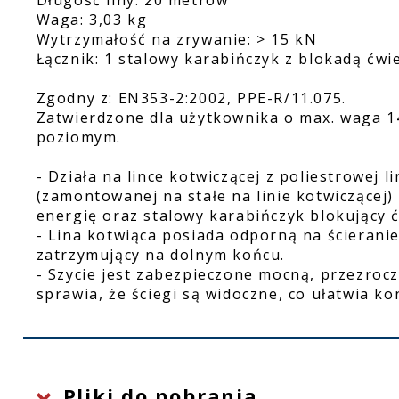
Długość liny: 20 metrów
Waga: 3,03 kg
Wytrzymałość na zrywanie: > 15 kN
Łącznik: 1 stalowy karabińczyk z blokadą ćw
Zgodny z: EN353-2:2002, PPE-R/11.075.
Zatwierdzone dla użytkownika o max. waga 
poziomym.
- Działa na lince kotwiczącej z poliestrowej 
(zamontowanej na stałe na linie kotwiczącej)
energię oraz stalowy karabińczyk blokujący 
- Lina kotwiąca posiada odporną na ścierani
zatrzymujący na dolnym końcu.
- Szycie jest zabezpieczone mocną, przezrocz
sprawia, że ​​ściegi są widoczne, co ułatwia k
Pliki do pobrania