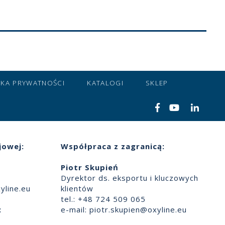
YKA PRYWATNOŚCI
KATALOGI
SKLEP
jowej:
Współpraca z zagranicą:
Piotr Skupień
Dyrektor ds. eksportu i kluczowych
yline.eu
klientów
tel.: +48 724 509 065
:
e-mail:
piotr.skupien@oxyline.eu