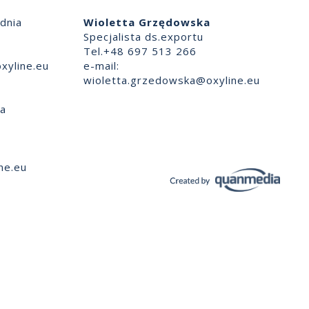
dnia
Wioletta Grzędowska
Specjalista ds.exportu
Tel.+48 697 513 266
xyline.eu
e-mail:
wioletta.grzedowska@oxyline.eu
ia
ne.eu