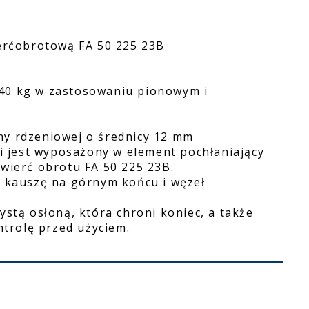
ierćobrotową FA 50 225 23B
140 kg w zastosowaniu pionowym i
liny rdzeniowej o średnicy 12 mm
 i jest wyposażony w element pochłaniający
ćwierć obrotu FA 50 225 23B.
e kauszę na górnym końcu i węzeł
ystą osłoną, która chroni koniec, a także
ontrolę przed użyciem.