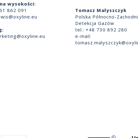
na wysokości:
661 862 091
Tomasz Małyszczyk
rwis@oxyline.eu
Polska Północno-Zachodn
Detekcja Gazów
g:
tel.: +48 730 892 280
rketing@oxyline.eu
e-mail:
tomasz.malyszczyk@oxyli