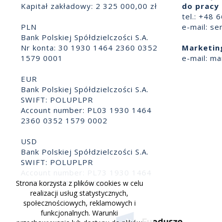
Kapitał zakładowy: 2 325 000,00 zł
do pracy 
tel.: +48 
PLN
e-mail:
se
Bank Polskiej Spółdzielczości S.A.
Nr konta: 30 1930 1464 2360 0352
Marketin
1579 0001
e-mail:
ma
EUR
Bank Polskiej Spółdzielczości S.A.
SWIFT: POLUPLPR
Account number: PL03 1930 1464
2360 0352 1579 0002
USD
Bank Polskiej Spółdzielczości S.A.
SWIFT: POLUPLPR
Account number: PL73 1930 1464
2360 0352 1579 0003
Strona korzysta z plików cookies w celu
realizacji usług statystycznych,
społecznościowych, reklamowych i
funkcjonalnych. Warunki