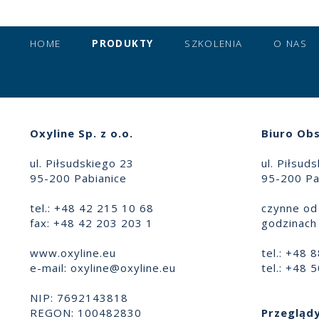
HOME
PRODUKTY
SZKOLENIA
O NAS
Oxyline Sp. z o.o.
Biuro Obs
ul. Piłsudskiego 23
ul. Piłsud
95-200 Pabianice
95-200 Pa
tel.: +48 42 215 10 68
czynne od 
fax: +48 42 203 203 1
godzinach 
www.oxyline.eu
tel.: +48 
e-mail:
oxyline@oxyline.eu
tel.: +48 
NIP: 7692143818
REGON: 100482830
Przeglądy