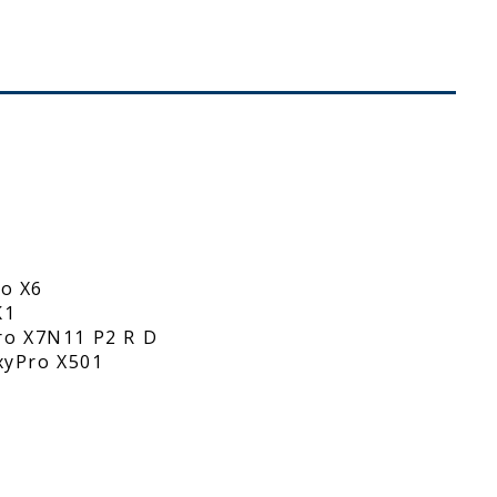
ro X6
K1
Pro X7N11 P2 R D
OxyPro X501