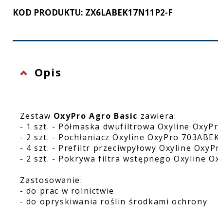
KOD PRODUKTU: ZX6LABEK17N11P2-F
Ochrona twarzy
Rękawice ochronne
Latarki
Opis
Zestaw
OxyPro Agro Basic
zawiera:
- 1 szt. - Półmaska dwufiltrowa Oxyline OxyP
- 2 szt. - Pochłaniacz Oxyline OxyPro 703ABE
- 4 szt. - Prefiltr przeciwpyłowy Oxyline Oxy
- 2 szt. - Pokrywa filtra wstępnego Oxyline 
Zastosowanie:
- do prac w rolnictwie
- do opryskiwania roślin środkami ochrony