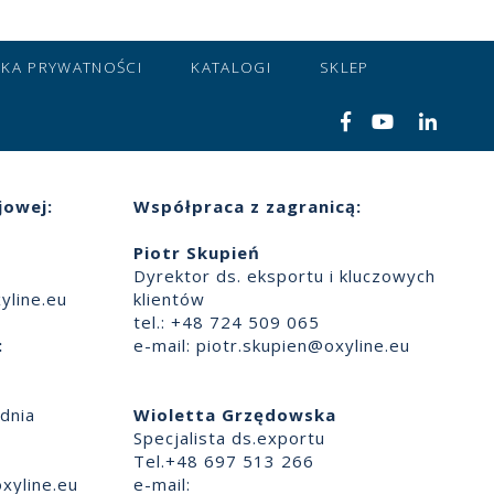
YKA PRYWATNOŚCI
KATALOGI
SKLEP
jowej:
Współpraca z zagranicą:
Piotr Skupień
Dyrektor ds. eksportu i kluczowych
yline.eu
klientów
tel.: +48 724 509 065
:
e-mail:
piotr.skupien@oxyline.eu
dnia
Wioletta Grzędowska
Specjalista ds.exportu
Tel.+48 697 513 266
xyline.eu
e-mail: