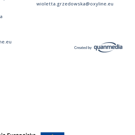
wioletta.grzedowska@oxyline.eu
ia
ne.eu