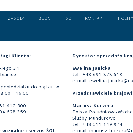
ZASOBY
BLOG
ISO
KONTAKT
POLIT
ługi Klienta:
Dyrektor sprzedaży kra
skiego 34
Ewelina Janicka
bianice
tel.: +48 691 878 513
e-mail:
ewelina.janicka@ox
poniedziałku do piątku, w
8:00 - 16:00
Przedstawiciele krajowi
881 412 500
Mariusz Kuczera
504 628 359
Polska Południowa-Wscho
Służby Mundurowe
tel.: +48 511 149 974
 wizualne i serwis ŚOI
e-mail:
mariusz.kuczera@o