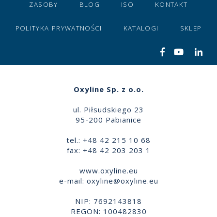
ZASOBY
BLOG
ISO
KONTAKT
POLITYKA PRYWATNOŚCI
KATALOGI
SKLEP
Oxyline Sp. z o.o.
ul. Piłsudskiego 23
95-200 Pabianice
tel.: +48 42 215 10 68
fax: +48 42 203 203 1
www.oxyline.eu
e-mail:
oxyline@oxyline.eu
NIP: 7692143818
REGON: 100482830