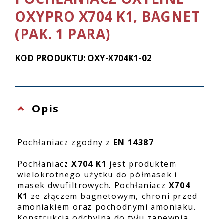
OXYPRO X704 K1, BAGNET
(PAK. 1 PARA)
KOD PRODUKTU: OXY-X704K1-02
Opis
Pochłaniacz zgodny z
EN 14387
Pochłaniacz
X704 K1
jest produktem
wielokrotnego użytku do półmasek i
masek dwufiltrowych. Pochłaniacz
X704
K1
ze złączem bagnetowym, chroni przed
amoniakiem oraz pochodnymi amoniaku.
Konstrukcja odchylna do tyłu zapewnia