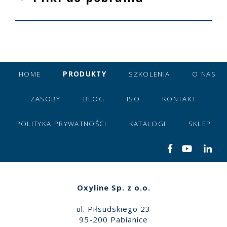
HOME
PRODUKTY
SZKOLENIA
O NAS
ZASOBY
BLOG
ISO
KONTAKT
POLITYKA PRYWATNOŚCI
KATALOGI
SKLEP
Oxyline Sp. z o.o.
ul. Piłsudskiego 23
95-200 Pabianice