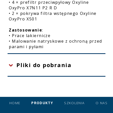
• 4 × prefiltr przeciwpyłowy Oxyline
OxyPro X7N11 P2 R D
• 2 × pokrywa filtra wstępnego Oxyline
OxyPro X501
Zastosowanie
:
• Prace lakiernicze
• Malowanie natryskowe z ochroną przed
parami i pyłami
Pliki do pobrania
HOME
PRODUKTY
SZKOLENIA
O NAS