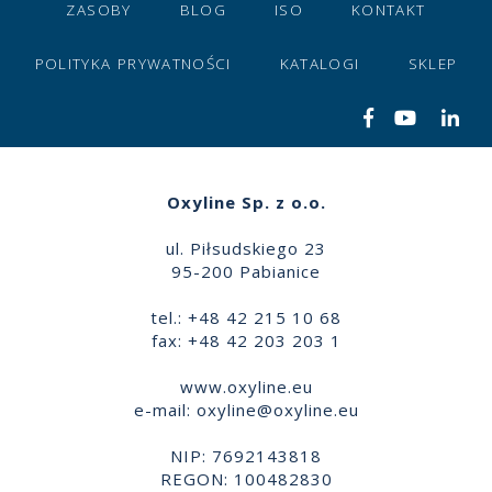
ZASOBY
BLOG
ISO
KONTAKT
POLITYKA PRYWATNOŚCI
KATALOGI
SKLEP
Oxyline Sp. z o.o.
ul. Piłsudskiego 23
95-200 Pabianice
tel.: +48 42 215 10 68
fax: +48 42 203 203 1
www.oxyline.eu
e-mail:
oxyline@oxyline.eu
NIP: 7692143818
REGON: 100482830