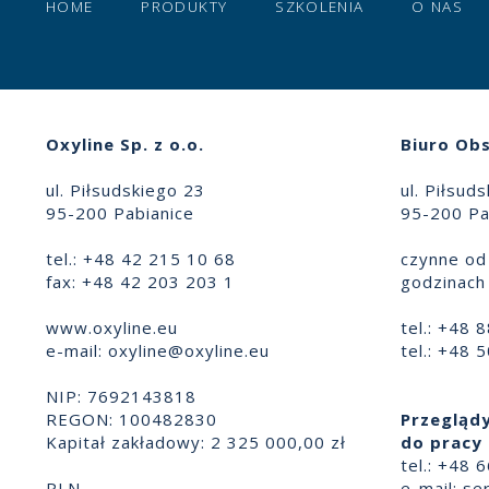
HOME
PRODUKTY
SZKOLENIA
O NAS
Oxyline Sp. z o.o.
Biuro Obs
ul. Piłsudskiego 23
ul. Piłsud
95-200 Pabianice
95-200 Pa
tel.: +48 42 215 10 68
czynne od 
fax: +48 42 203 203 1
godzinach 
www.oxyline.eu
tel.: +48 
e-mail:
oxyline@oxyline.eu
tel.: +48 
NIP: 7692143818
REGON: 100482830
Przeglądy
Kapitał zakładowy: 2 325 000,00 zł
do pracy 
tel.: +48 
PLN
e-mail:
se