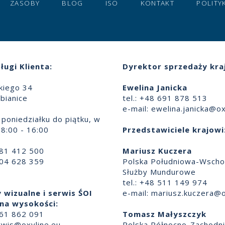
ZASOBY
BLOG
ISO
KONTAKT
POLITY
ługi Klienta:
Dyrektor sprzedaży kra
skiego 34
Ewelina Janicka
bianice
tel.: +48 691 878 513
e-mail:
ewelina.janicka@ox
poniedziałku do piątku, w
8:00 - 16:00
Przedstawiciele krajowi
881 412 500
Mariusz Kuczera
504 628 359
Polska Południowa-Wscho
Służby Mundurowe
tel.: +48 511 149 974
 wizualne i serwis ŚOI
e-mail:
mariusz.kuczera@o
na wysokości:
661 862 091
Tomasz Małyszczyk
rwis@oxyline.eu
Polska Północno-Zachodn