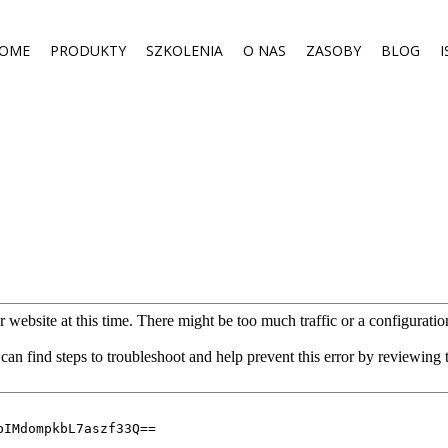
OME
PRODUKTY
SZKOLENIA
O NAS
ZASOBY
BLOG
I
Produkty medyczne
Półmaski Przeciwpyłowe
Ochrona przeciwgazowa (maski
przeciwgazowe, sprzęt
izolujący)
Filtry i pochłaniacze do masek
Ochrona przeciwchemiczna
(kombinezony
przeciwchemiczne)
Kamizelki chłodzące
Indywidualne Zestawy Ochrony
Chemicznej i Biologicznej
Sprzęt do pracy na wysokości
Ochrona oczu