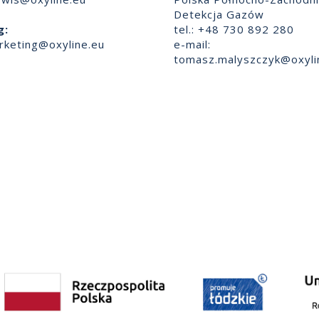
Detekcja Gazów
g:
tel.: +48 730 892 280
rketing@oxyline.eu
e-mail:
tomasz.malyszczyk@oxyli