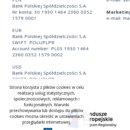
Bank Polskiej Spółdzielczości S.A.
Nr konta: 30 1930 1464 2360 0352
Marketin
1579 0001
e-mail:
ma
EUR
Bank Polskiej Spółdzielczości S.A.
SWIFT: POLUPLPR
Account number: PL03 1930 1464
2360 0352 1579 0002
USD
Bank Polskiej Spółdzielczości S.A.
SWIFT: POLUPLPR
Account number: PL73 1930 1464
Strona korzysta z plików cookies w celu
2360 0352 1579 0003
realizacji usług statystycznych,
społecznościowych, reklamowych i
funkcjonalnych. Warunki
przechowywania lub dostępu do plików
cookies można określić w ustawieniach
przeglądarki internetowej.