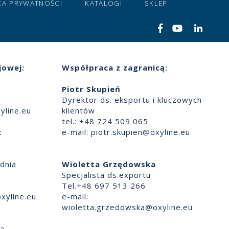
KA PRYWATNOŚCI
KATALOGI
SKLEP
jowej:
Współpraca z zagranicą:
Piotr Skupień
Dyrektor ds. eksportu i kluczowych
yline.eu
klientów
tel.: +48 724 509 065
:
e-mail:
piotr.skupien@oxyline.eu
dnia
Wioletta Grzędowska
Specjalista ds.exportu
Tel.+48 697 513 266
xyline.eu
e-mail:
wioletta.grzedowska@oxyline.eu
ia