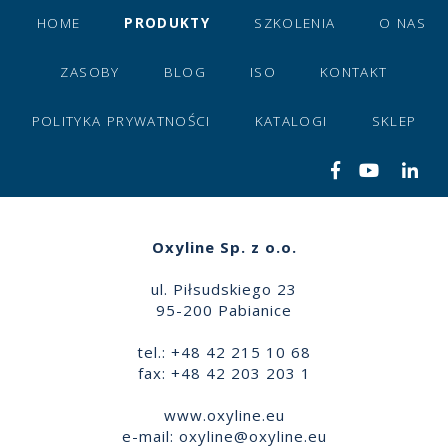
HOME
PRODUKTY
SZKOLENIA
O NAS
ZASOBY
BLOG
ISO
KONTAKT
POLITYKA PRYWATNOŚCI
KATALOGI
SKLEP
Oxyline Sp. z o.o.
ul. Piłsudskiego 23
95-200 Pabianice
tel.: +48 42 215 10 68
fax: +48 42 203 203 1
www.oxyline.eu
e-mail:
oxyline@oxyline.eu