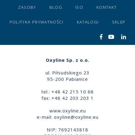
ZASOBY
BLOG
ISO
KONTAKT
POLITYKA PRYWATNOŚCI
KATALOGI
SKLEP
Oxyline Sp. z o.o.
ul. Piłsudskiego 23
95-200 Pabianice
tel.: +48 42 215 10 68
fax: +48 42 203 203 1
www.oxyline.eu
e-mail:
oxyline@oxyline.eu
NIP: 7692143818