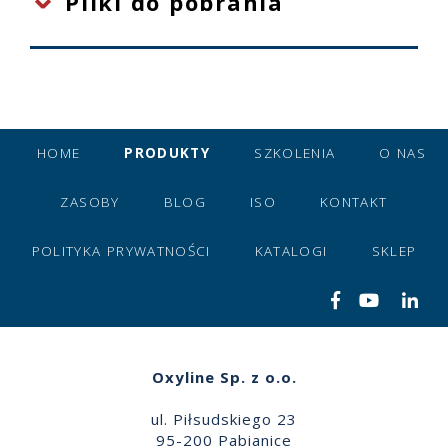
Pliki do pobrania
HOME
PRODUKTY
SZKOLENIA
O NAS
ZASOBY
BLOG
ISO
KONTAKT
POLITYKA PRYWATNOŚCI
KATALOGI
SKLEP
Oxyline Sp. z o.o.
ul. Piłsudskiego 23
95-200 Pabianice