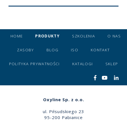
HOME
PRODUKTY
SZKOLENIA
O NAS
ZASOBY
BLOG
ISO
KONTAKT
POLITYKA PRYWATNOŚCI
KATALOGI
SKLEP
Oxyline Sp. z o.o.
ul. Piłsudskiego 23
95-200 Pabianice