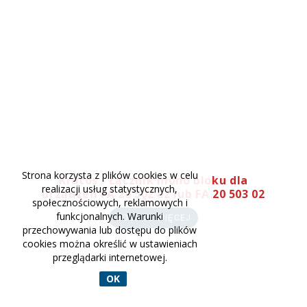
Strona korzysta z plików cookies w celu
Kratos - Łącznik mono bloku dla
realizacji usług statystycznych,
urządzeń FA 20 502 02 lub FA 20 503 02
społecznościowych, reklamowych i
funkcjonalnych. Warunki
ZOBACZ WIĘCEJ
przechowywania lub dostępu do plików
cookies można określić w ustawieniach
przeglądarki internetowej.
OK