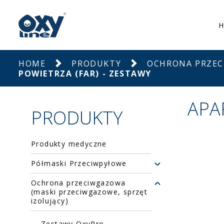
H
HOME
PRODUKTY
OCHRONA PRZEC
POWIETRZA (FAR) - ZESTAWY
APA
PRODUKTY
Produkty medyczne
Półmaski Przeciwpyłowe
Ochrona przeciwgazowa
(maski przeciwgazowe, sprzęt
izolujący)
Zestawy OxyPro