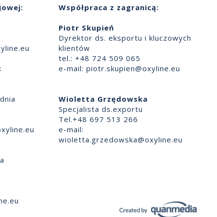
jowej:
Współpraca z zagranicą:
Piotr Skupień
Dyrektor ds. eksportu i kluczowych
yline.eu
klientów
tel.: +48 724 509 065
:
e-mail:
piotr.skupien@oxyline.eu
dnia
Wioletta Grzędowska
Specjalista ds.exportu
Tel.+48 697 513 266
xyline.eu
e-mail:
wioletta.grzedowska@oxyline.eu
ia
ne.eu