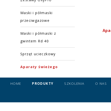
Maski i półmaski
przeciwgazowe
Apa
Maski i półmaski z
gwintem Rd 40
Sprzęt ucieczkowy
Aparaty świeżego
powietrza (FAR) -
Zestawy
HOME
PRODUKTY
SZKOLENIA
O NAS
Aparaty powietrzne
(SCBA) serii MK2 typ 1
do przemysłu