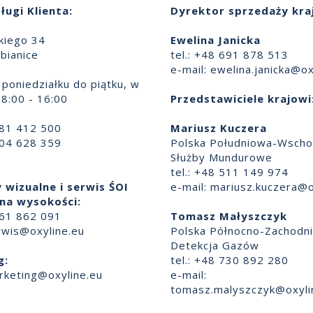
ługi Klienta:
Dyrektor sprzedaży kra
skiego 34
Ewelina Janicka
bianice
tel.: +48 691 878 513
e-mail:
ewelina.janicka@ox
poniedziałku do piątku, w
8:00 - 16:00
Przedstawiciele krajowi
881 412 500
Mariusz Kuczera
504 628 359
Polska Południowa-Wscho
Służby Mundurowe
tel.: +48 511 149 974
 wizualne i serwis ŚOI
e-mail:
mariusz.kuczera@o
na wysokości:
661 862 091
Tomasz Małyszczyk
rwis@oxyline.eu
Polska Północno-Zachodn
Detekcja Gazów
g:
tel.: +48 730 892 280
rketing@oxyline.eu
e-mail:
tomasz.malyszczyk@oxyli