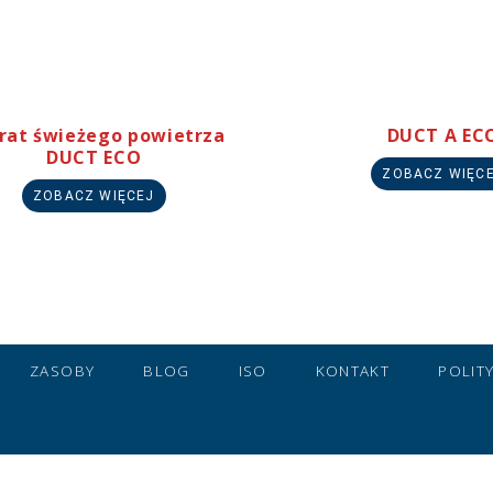
Ochrona twarzy
Rękawice ochronne
Latarki
rat świeżego powietrza
DUCT A EC
DUCT ECO
ZOBACZ WIĘC
ZOBACZ WIĘCEJ
ZASOBY
BLOG
ISO
KONTAKT
POLIT