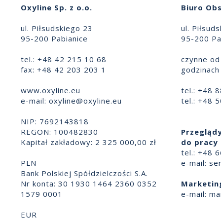
Oxyline Sp. z o.o.
Biuro Obs
Wózkowe system
ul. Piłsudskiego 23
ul. Piłsud
95-200 Pabianice
95-200 Pa
zasilania powietrzem
seria RC
tel.: +48 42 215 10 68
czynne od 
fax: +48 42 203 203 1
godzinach 
Aparat z wymuszonym
www.oxyline.eu
tel.: +48 
przepływem powietrza
e-mail:
oxyline@oxyline.eu
tel.: +48 
(PAPR) - Zestawy
NIP: 7692143818
REGON: 100482830
Przeglądy
Aparat z wymuszonym
Kapitał zakładowy: 2 325 000,00 zł
do pracy 
przepływem powietrza
tel.: +48 
PLN
e-mail:
se
(PAPR) - Części
Bank Polskiej Spółdzielczości S.A.
Nr konta: 30 1930 1464 2360 0352
Marketin
Aparaty świeżego
1579 0001
e-mail:
ma
powietrza (FAR) -
EUR