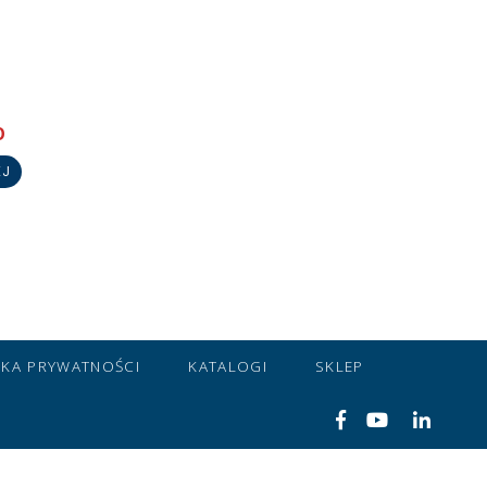
O
EJ
YKA PRYWATNOŚCI
KATALOGI
SKLEP