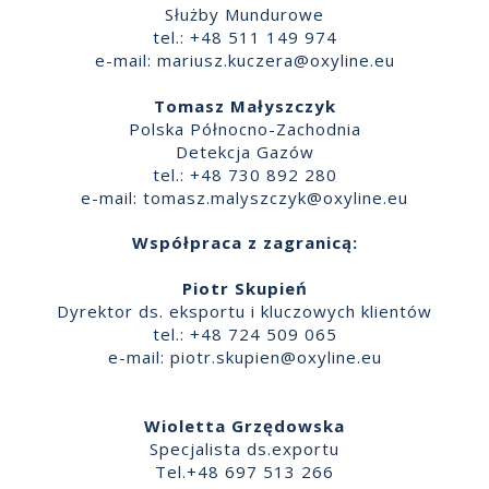
Służby Mundurowe
tel.: +48 511 149 974
e-mail:
mariusz.kuczera@oxyline.eu
Tomasz Małyszczyk
Polska Północno-Zachodnia
Detekcja Gazów
tel.: +48 730 892 280
e-mail:
tomasz.malyszczyk@oxyline.eu
Współpraca z zagranicą:
Piotr Skupień
Dyrektor ds. eksportu i kluczowych klientów
tel.: +48 724 509 065
e-mail:
piotr.skupien@oxyline.eu
Wioletta Grzędowska
Specjalista ds.exportu
Tel.+48 697 513 266