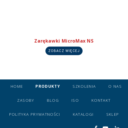
Zarękawki MicroMax NS
ZOBACZ WIĘCEJ
HOME
PRODUKTY
SZKOLENIA
O NAS
ZASOBY
BLOG
ISO
KONTAKT
POLITYKA PRYWATNOŚCI
KATALOGI
SKLEP