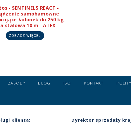
tos - SENTINELS REACT -
ządzenie samohamowne
rujące ładunek do 250 kg
na stalowa 10 m - ATEX
ZOBACZ WIĘCEJ
ZASOBY
BLOG
ISO
KONTAKT
POLIT
ługi Klienta:
Dyrektor sprzedaży kra