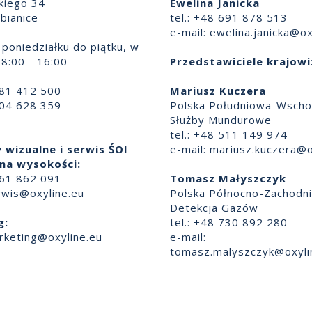
skiego 34
Ewelina Janicka
bianice
tel.: +48 691 878 513
e-mail:
ewelina.janicka@ox
poniedziałku do piątku, w
8:00 - 16:00
Przedstawiciele krajowi
881 412 500
Mariusz Kuczera
504 628 359
Polska Południowa-Wscho
Służby Mundurowe
tel.: +48 511 149 974
 wizualne i serwis ŚOI
e-mail:
mariusz.kuczera@o
na wysokości:
661 862 091
Tomasz Małyszczyk
rwis@oxyline.eu
Polska Północno-Zachodn
Detekcja Gazów
g:
tel.: +48 730 892 280
rketing@oxyline.eu
e-mail:
tomasz.malyszczyk@oxyli