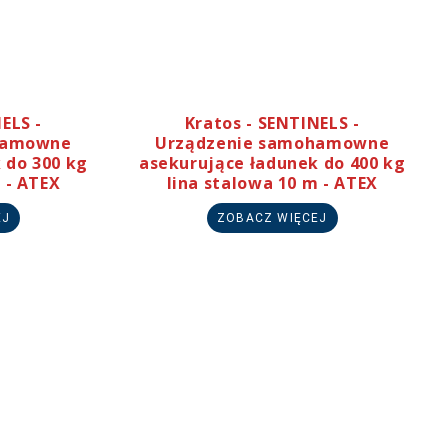
ELS -
Kratos - SENTINELS -
hamowne
Urządzenie samohamowne
 do 300 kg
asekurujące ładunek do 400 kg
 - ATEX
lina stalowa 10 m - ATEX
EJ
ZOBACZ WIĘCEJ