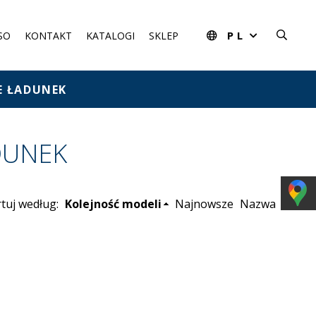
PL
SO
KONTAKT
KATALOGI
SKLEP
E ŁADUNEK
DUNEK
tuj według:
Kolejność modeli
Najnowsze
Nazwa