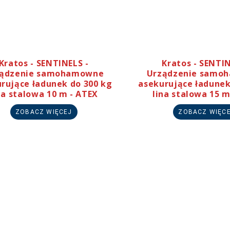
Ochrona twarzy
Rękawice ochronne
Latarki
Kratos - SENTINELS -
Kratos - SENTIN
ządzenie samohamowne
Urządzenie samo
rujące ładunek do 300 kg
asekurujące ładunek
na stalowa 10 m - ATEX
lina stalowa 15 m
ZOBACZ WIĘCEJ
ZOBACZ WIĘC