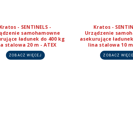
Kratos - SENTINELS -
Kratos - SENTIN
ządzenie samohamowne
Urządzenie samo
rujące ładunek do 400 kg
asekurujące ładunek
na stalowa 20 m - ATEX
lina stalowa 10 m
ZOBACZ WIĘCEJ
ZOBACZ WIĘC