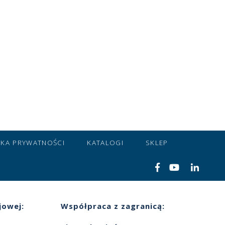
YKA PRYWATNOŚCI
KATALOGI
SKLEP
jowej:
Współpraca z zagranicą: