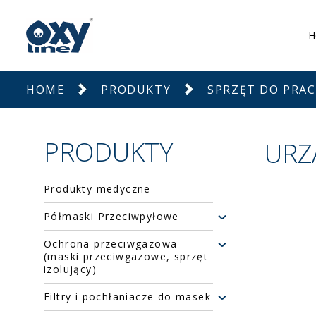
H
HOME
PRODUKTY
SPRZĘT DO PRAC
PRODUKTY
URZ
Produkty medyczne
Półmaski Przeciwpyłowe
Ochrona przeciwgazowa
(maski przeciwgazowe, sprzęt
izolujący)
Filtry i pochłaniacze do masek