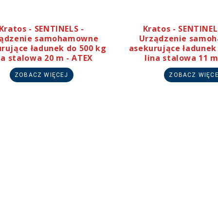
Kratos - SENTINELS -
Kratos - SENTINE
ządzenie samohamowne
Urządzenie samo
rujące ładunek do 500 kg
asekurujące ładunek
na stalowa 20 m - ATEX
lina stalowa 11 m
ZOBACZ WIĘCEJ
ZOBACZ WIĘC