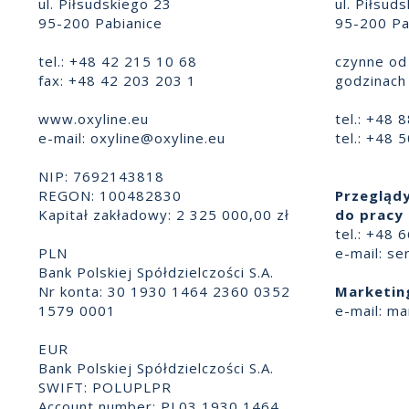
ul. Piłsudskiego 23
ul. Piłsud
95-200 Pabianice
95-200 Pa
tel.: +48 42 215 10 68
czynne od 
fax: +48 42 203 203 1
godzinach 
www.oxyline.eu
tel.: +48 
e-mail:
oxyline@oxyline.eu
tel.: +48 
NIP: 7692143818
REGON: 100482830
Przeglądy
Kapitał zakładowy: 2 325 000,00 zł
do pracy 
tel.: +48 
PLN
e-mail:
se
Bank Polskiej Spółdzielczości S.A.
Nr konta: 30 1930 1464 2360 0352
Marketin
1579 0001
e-mail:
ma
EUR
Bank Polskiej Spółdzielczości S.A.
SWIFT: POLUPLPR
Account number: PL03 1930 1464