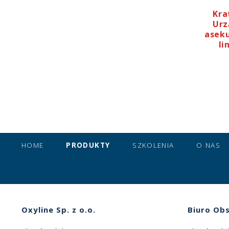
Kra
Ur
aseku
li
HOME
PRODUKTY
SZKOLENIA
O NAS
Oxyline Sp. z o.o.
Biuro Obs