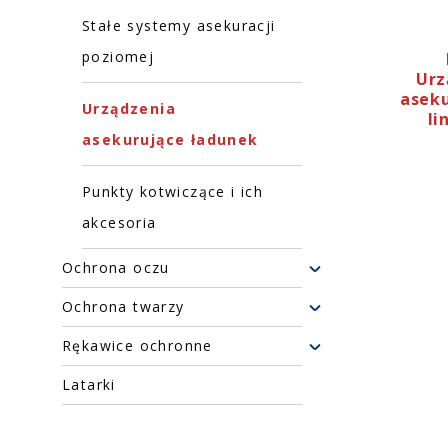
Stałe systemy asekuracji
poziomej
Ur
aseku
Urządzenia
li
asekurujące ładunek
Punkty kotwiczące i ich
akcesoria
Ochrona oczu
Ochrona twarzy
Rękawice ochronne
Latarki